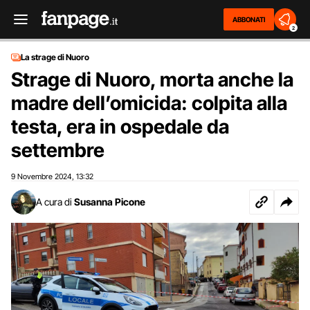
ABBONATI
2
La strage di Nuoro
Strage di Nuoro, morta anche la
madre dell’omicida: colpita alla
testa, era in ospedale da
settembre
9 Novembre 2024
13:32
,
A cura di
Susanna Picone