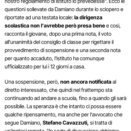
nostro regolamento di istituto lo prevedesse”. Ecco le
questioni sollevate da Damiano durante lo sciopero e
riportate ad una testata locale:
la dirigenza
scolastica non l'avrebbe però presa bene
e così,
racconta il giovane, dopo una prima nota, il voto
all'unanimità del consiglio di classe per rigettare il
provvedimento di sospensione e una seconda nota
per quanto accaduto, l'istituto ha comunque
ufficializzato per lui i 12 giorni a casa.
Una sospensione, però,
non ancora notificata
al
diretto interessato, che quindi nel frattempo sta
continuando ad andare a scuola, fino a quando gli sarà
possibile. La speranza è che intanto ci possa essere
qualche ripensamento, ma anche per l'avvocato che
segue Damiano,
Stefano Cavazzuti,
si tratta di
un'ipotesi remota. “In sede di discussione abbiamo