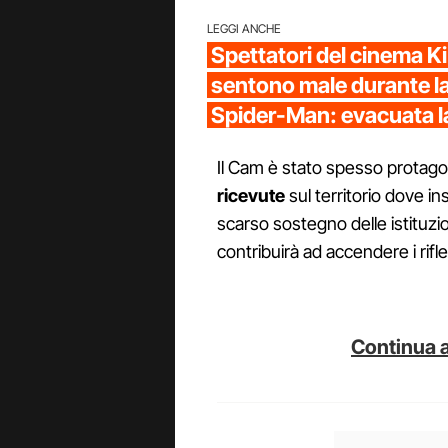
LEGGI ANCHE
Spettatori del cinema Ki
sentono male durante la
Spider-Man: evacuata l
Il Cam è stato spesso protago
ricevute
sul territorio dove i
scarso sostegno delle istituzio
contribuirà ad accendere i rifl
Continua a