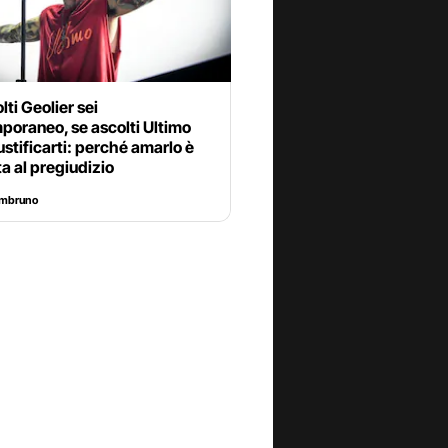
lti Geolier sei
poraneo, se ascolti Ultimo
ustificarti: perché amarlo è
ta al pregiudizio
ombruno