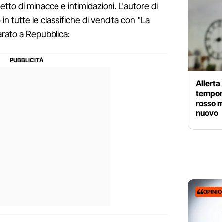
to di minacce e intimidazioni. L'autore di
n tutte le classifiche di vendita con "La
arato a Repubblica:
Allerta
tempora
rosso 
nuovo
OPINI