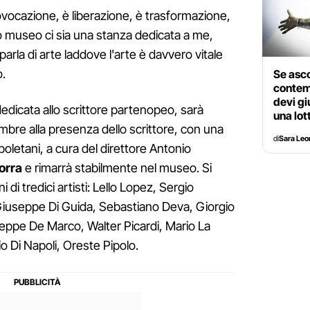
ocazione, è liberazione, è trasformazione,
o museo ci sia una stanza dedicata a me,
arla di arte laddove l'arte è davvero vitale
o.
Se asco
contem
devi gi
dicata allo scrittore partenopeo, sarà
una lot
mbre alla presenza dello scrittore, con una
di
Sara Le
apoletani, a cura del direttore Antonio
orra
e rimarrà stabilmente nel museo. Si
ni di tredici artisti: Lello Lopez, Sergio
 Giuseppe Di Guida, Sebastiano Deva, Giorgio
seppe De Marco, Walter Picardi, Mario La
o Di Napoli, Oreste Pipolo.