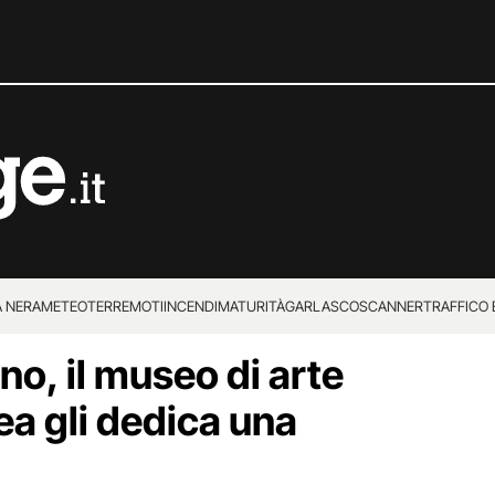
 NERA
METEO
TERREMOTI
INCENDI
MATURITÀ
GARLASCO
SCANNER
TRAFFICO E
o, il museo di arte
 SUPERENALOTTO
a gli dedica una