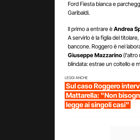
Ford Fiesta bianca e parcheggia
Garibaldi.
Il primo a entrare è
Andrea Spi
A servirlo è la figlia del titola
bancone. Roggero è nel laborat
Giuseppe Mazzarino
(l'altro
blindata: estrae un coltello e 
LEGGI ANCHE
Sul caso Roggero inter
Mattarella: "Non bisogn
legge ai singoli casi"