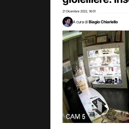
21 Dicembre 2022
16:01
,
A cura di
Biagio Chiariello