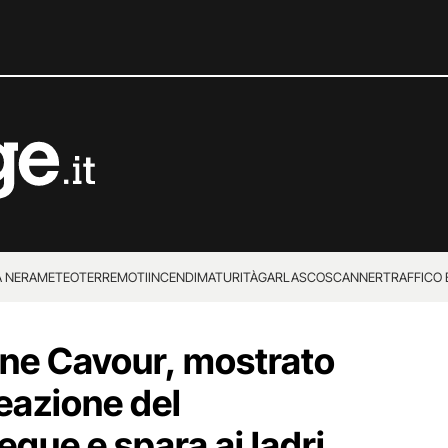
 NERA
METEO
TERREMOTI
INCENDI
MATURITÀ
GARLASCO
SCANNER
TRAFFICO E
 SUPERENALOTTO
ne Cavour, mostrato
reazione del
segue e spara ai ladri