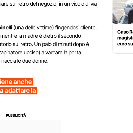
re sul retro del negozio, in un vicolo di via
nelli
(una delle vittime) fingendosi cliente.
Caso R
re, mentre la madre è dietro il secondo
magistr
euro su
orio sul retro. Un paio di minuti dopo è
 rapinatore ucciso) a varcare la porta
minaccia le due donne.
viene anche
a adattare la