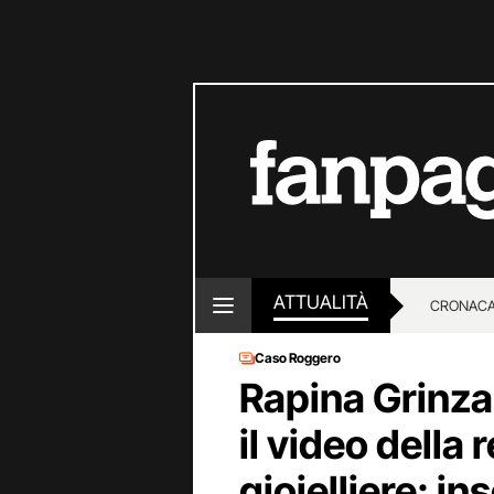
ATTUALITÀ
CRONACA
Caso Roggero
LOTTO E
Rapina Grinza
il video della 
gioielliere: in