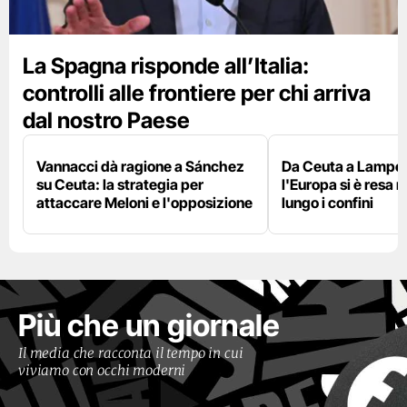
La Spagna risponde all’Italia:
controlli alle frontiere per chi arriva
dal nostro Paese
Vannacci dà ragione a Sánchez
Da Ceuta a Lamped
su Ceuta: la strategia per
l'Europa si è resa r
attaccare Meloni e l'opposizione
lungo i confini
Più che un giornale
Il media che racconta il tempo in cui
viviamo con occhi moderni