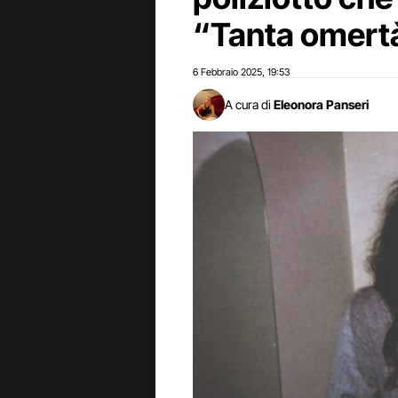
“Tanta omert
6 Febbraio 2025
19:53
,
A cura di
Eleonora Panseri