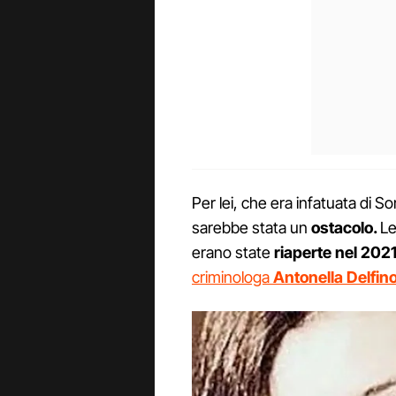
Per lei, che era infatuata di S
sarebbe stata un
ostacolo.
Le
erano state
riaperte nel 202
criminologa
Antonella
Delfin