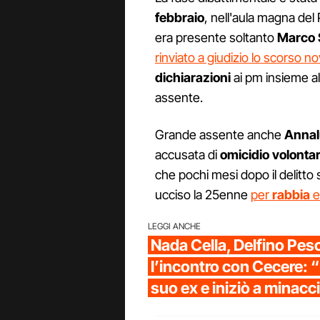
febbraio
, nell'aula magna del 
era presente soltanto
Marco 
rinviato a giudizio lo scorso 
dichiarazioni
ai pm insieme a
assente.
Grande assente anche
Annal
accusata di
omicidio volonta
che pochi mesi dopo il delitto 
ucciso la 25enne
per
rabbia
LEGGI ANCHE
Nada Cella, Delfino Pes
l’incontro con Cecere: “
suo ex e iniziò a minacc