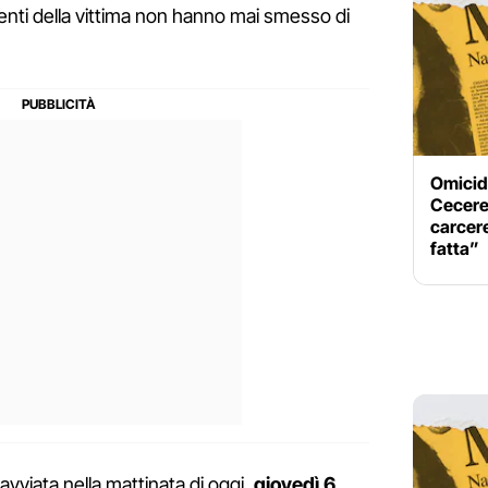
enti della vittima non hanno mai smesso di
Omicid
Cecere
carcere
fatta”
avviata nella mattinata di oggi,
giovedì 6