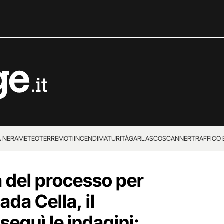
 NERA
METEO
TERREMOTI
INCENDI
MATURITÀ
GARLASCO
SCANNER
TRAFFICO E
 SUPERENALOTTO
 del processo per
ada Cella, il
 seguì le indagini: