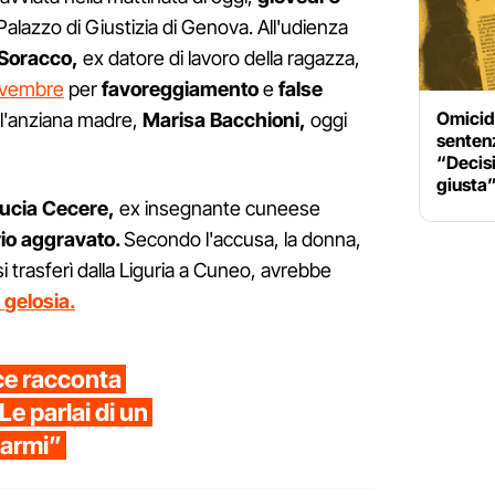
Palazzo di Giustizia di Genova. All'udienza
Soracco,
ex datore di lavoro della ragazza,
novembre
per
favoreggiamento
e
false
Omicidi
ll'anziana madre,
Marisa Bacchioni,
oggi
senten
“Decis
giusta
ucia Cecere,
ex insegnante cuneese
rio aggravato.
Secondo l'accusa, la donna,
si trasferì dalla Liguria a Cuneo, avrebbe
e
gelosia.
ce racconta
Le parlai di un
iarmi”