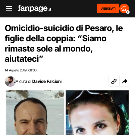
ABBONATI
2
Omicidio-suicidio di Pesaro, le
figlie della coppia: “Siamo
rimaste sole al mondo,
aiutateci”
14 Agosto 2019
08:30
,
A cura di
Davide Falcioni