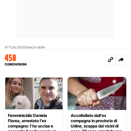
ATTUALITÀ
CRONACA NERA
458
CONDIVISIONI
Femminicidio Daniela
Accoltellato dall’ex
Florea, arrestato l’ex
compagna in provincia di
compagno: l’ha uccisa e
Udine, scappa dai vicini di