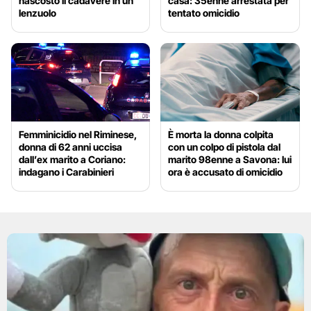
nascosto il cadavere in un
casa: 35enne arrestata per
lenzuolo
tentato omicidio
Femminicidio nel Riminese,
È morta la donna colpita
donna di 62 anni uccisa
con un colpo di pistola dal
dall’ex marito a Coriano:
marito 98enne a Savona: lui
indagano i Carabinieri
ora è accusato di omicidio