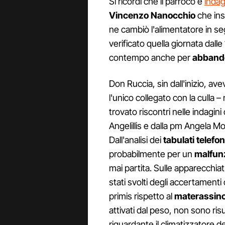
Si ricordi che il parroco è
inda
Vincenzo
Nanocchio
che inst
ne cambiò l'alimentatore in se
verificato quella giornata dalle 
contempo anche per
abband
Don Ruccia, sin dall'inizio, av
l'unico collegato con la culla –
trovato riscontri nelle indagin
Angelillis e dalla pm Angela M
Dall'analisi dei
tabulati telefon
probabilmente per un
malfun
mai partita. Sulle apparecchiatu
stati svolti degli accertamen
primis rispetto al
materassin
attivati dal peso, non sono ri
riguardante il climatizzatore d