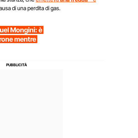
usa di una perdita di gas.
uel Mongini: è
brone mentre