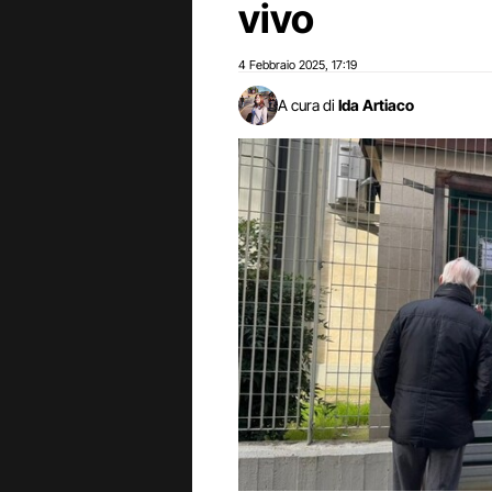
vivo
4 Febbraio 2025
17:19
,
A cura di
Ida Artiaco