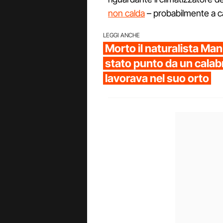
non calda
– probabilmente a ca
LEGGI ANCHE
Morto il naturalista Man
stato punto da un cala
lavorava nel suo orto