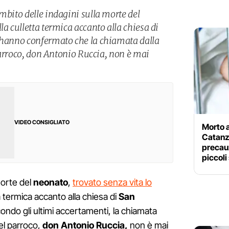
mbito delle indagini sulla morte del
la culletta termica accanto alla chiesa di
i hanno confermato che la chiamata dalla
l parroco, don Antonio Ruccia, non è mai
VIDEO CONSIGLIATO
Morto 
Catanza
precau
piccoli
morte del
neonato
,
trovato senza vita lo
a termica accanto alla chiesa di
San
condo gli ultimi accertamenti, la chiamata
 del parroco,
don Antonio Ruccia,
non è mai