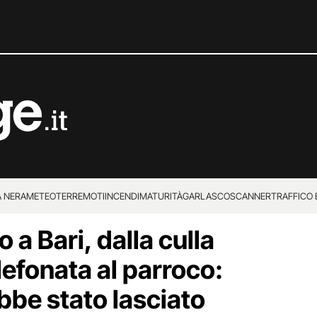
 NERA
METEO
TERREMOTI
INCENDI
MATURITÀ
GARLASCO
SCANNER
TRAFFICO E
a Bari, dalla culla
 SUPERENALOTTO
elefonata al parroco:
ebbe stato lasciato