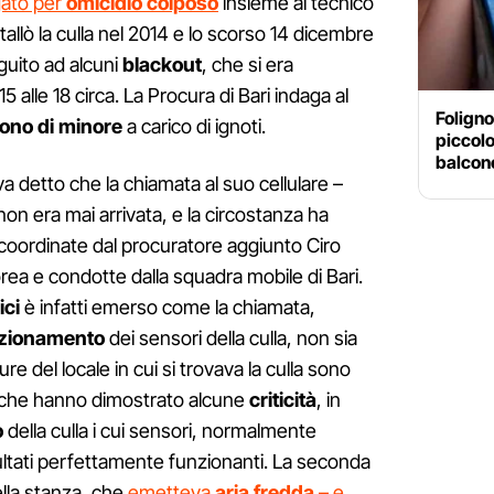
gato per
omicidio
colposo
insieme al tecnico
allò la culla nel 2014 e lo scorso 14 dicembre
guito ad alcuni
blackout
, che si era
15 alle 18 circa. La Procura di Bari indaga al
Foligno,
ono
di
minore
a carico di ignoti.
piccolo
balcone
eva detto che la chiamata al suo cellulare –
 non era mai arrivata, e la circostanza ha
i coordinate dal procuratore aggiunto Ciro
orea e condotte dalla squadra mobile di Bari.
ici
è infatti emerso come la chiamata,
zionamento
dei sensori della culla, non sia
re del locale in cui si trovava la culla sono
ti che hanno dimostrato alcune
criticità
, in
o
della culla i cui sensori, normalmente
sultati perfettamente funzionanti. La seconda
ella stanza, che
emetteva
aria fredda
– e