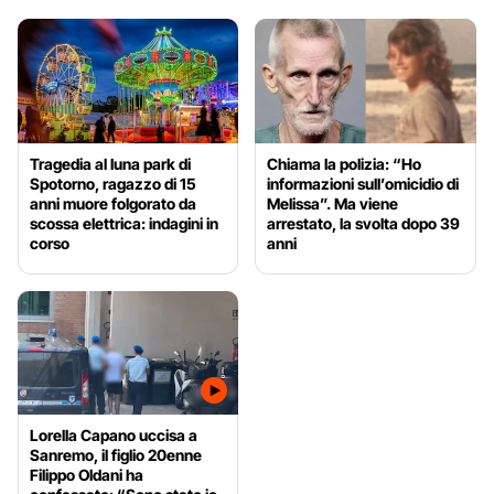
Tragedia al luna park di
Chiama la polizia: “Ho
Spotorno, ragazzo di 15
informazioni sull’omicidio di
anni muore folgorato da
Melissa”. Ma viene
scossa elettrica: indagini in
arrestato, la svolta dopo 39
corso
anni
Lorella Capano uccisa a
Sanremo, il figlio 20enne
Filippo Oldani ha