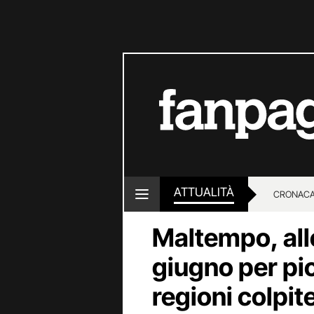
ATTUALITÀ
CRONACA
Maltempo, all
LOTTO E
giugno per pio
regioni colpit