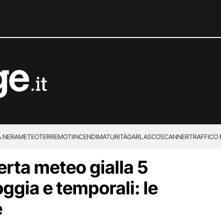
 NERA
METEO
TERREMOTI
INCENDI
MATURITÀ
GARLASCO
SCANNER
TRAFFICO E
erta meteo gialla 5
 SUPERENALOTTO
ggia e temporali: le
e