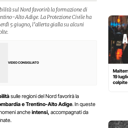
abilità sul Nord favorirà la formazione di
ntino-Alto Adige. La Protezione Civile ha
erdì 5 giugno, l’allerta gialla su alcuni
olte.
VIDEO CONSIGLIATO
Maltemp
19 lugl
colpite
ilità
sulle regioni del Nord favorirà la
ombardia e Trentino-Alto Adige
. In queste
fenomeni anche
intensi,
accompagnati da
inate.