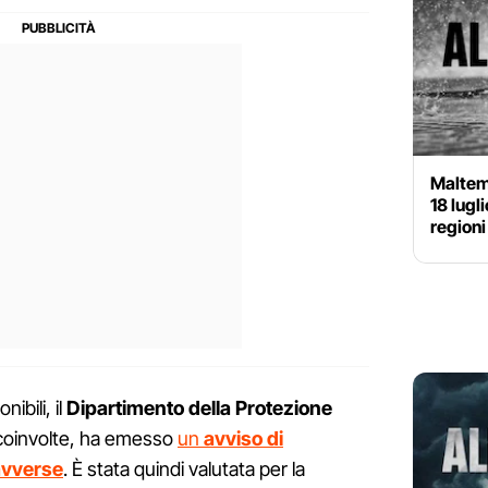
Maltemp
18 lugl
regioni
ibili, il
Dipartimento della Protezione
i coinvolte, ha emesso
un
avviso di
avverse
. È stata quindi valutata per la