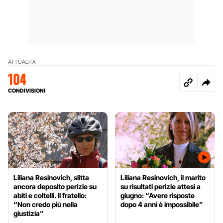
ATTUALITÀ
104
CONDIVISIONI
Liliana Resinovich, slitta
Liliana Resinovich, il marito
ancora deposito perizie su
su risultati perizie attesi a
abiti e coltelli. Il fratello:
giugno: “Avere risposte
“Non credo più nella
dopo 4 anni è impossibile”
giustizia”