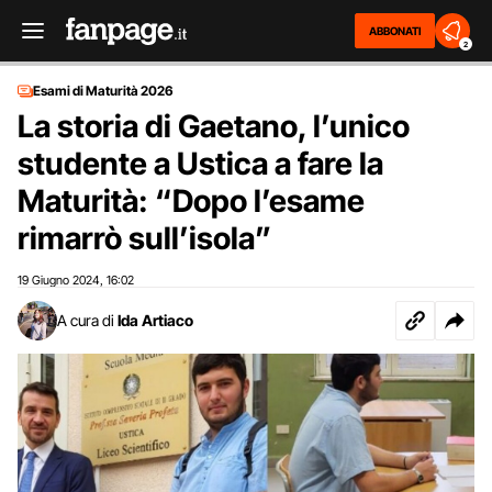
ABBONATI
2
Esami di Maturità 2026
La storia di Gaetano, l’unico
studente a Ustica a fare la
Maturità: “Dopo l’esame
rimarrò sull’isola”
19 Giugno 2024
16:02
,
A cura di
Ida Artiaco