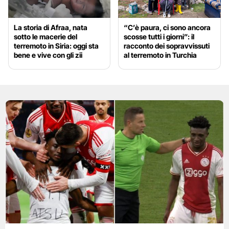
La storia di Afraa, nata
“C’è paura, ci sono ancora
sotto le macerie del
scosse tutti i giorni”: il
terremoto in Siria: oggi sta
racconto dei sopravvissuti
bene e vive con gli zii
al terremoto in Turchia