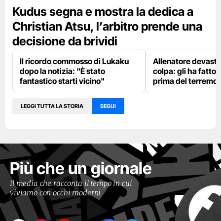
Kudus segna e mostra la dedica a
Christian Atsu, l’arbitro prende una
decisione da brividi
Il ricordo commosso di Lukaku
Allenatore devastat
dopo la notizia: "È stato
colpa: gli ha fatto
fantastico starti vicino"
prima del terremo
LEGGI TUTTA LA STORIA
SEGUI
Più che un giornale
Il media che racconta il tempo in cui
viviamo con occhi moderni