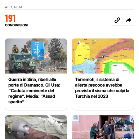
ATTUALITÀ
191
CONDIVISIONI
Guerra in Siria, ribelli alle
Terremoti, il sistema di
porte di Damasco. Gli Usa:
allerta precoce avrebbe
“Caduta imminente del
previsto il sisma che colpì la
regime”. Media: “Assad
Turchia nel 2023
sparito”