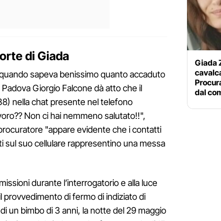
orte di Giada
Giada 
cavalca
i quando sapeva benissimo quanto accaduto
Procur
i Padova Giorgio Falcone dà atto che il
dal co
8) nella chat presente nel telefono
lavoro?? Non ci hai nemmeno salutato!!",
 procuratore "appare evidente che i contatti
ti sul suo cellulare rappresentino una messa
issioni durante l’interrogatorio e alla luce
 il provvedimento di fermo di indiziato di
i un bimbo di 3 anni, la notte del 29 maggio