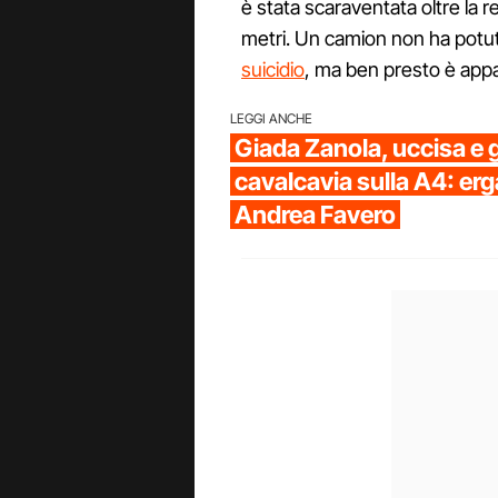
è stata scaraventata oltre la r
metri. Un camion non ha potut
suicidio
, ma ben presto è appar
LEGGI ANCHE
Giada Zanola, uccisa e g
cavalcavia sulla A4: erg
Andrea Favero