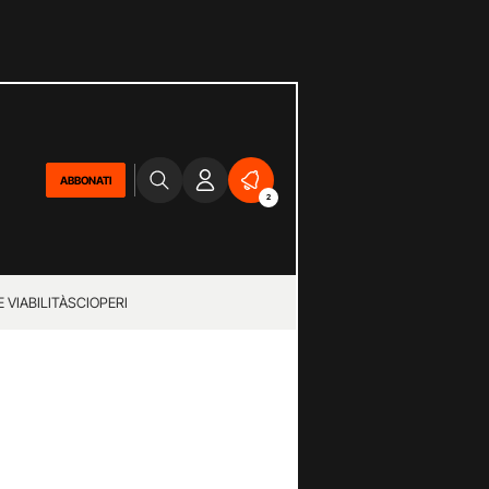
ABBONATI
2
 VIABILITÀ
SCIOPERI