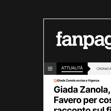
ATTUALITÀ
CRONACA
Giada Zanola uccisa a Vigonza
LOTTO E
Giada Zanola,
Favero per cost
racconto sul f