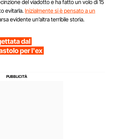
ecinzione del viadotto e ha fatto un volo di 15
o evitarla.
Inizialmente si è pensato a un
sa evidente un’altra terribile storia.
ettata dal
astolo per l'ex