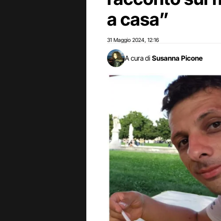
a casa”
31 Maggio 2024
12:16
,
A cura di
Susanna Picone