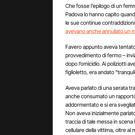
Che fosse l'epilogo di un femmin
Padova lo hanno capito quando
le sue continue contraddizioni. 
avevano anche annullato un 
Favero appunto aveva tentato di
provvedimento di fermo – invi
dopo l’omicidio. Ai poliziotti a
figlioletto, era andato "tranqu
Aveva parlato di una serata tra
anche consumato un rapporto s
addormentato e si era sveglia
Non aveva inizialmente parlato di
traccia di tale messa in scena
cellulare della vittima, oltre a