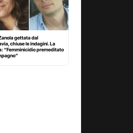
Zanola gettata dal
via, chiuse le indagini. La
a: “Femminicidio premeditato
mpagno”