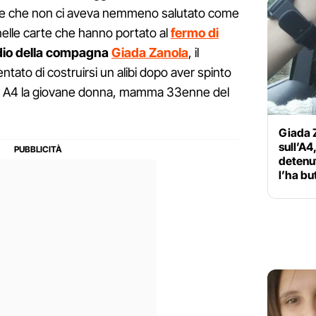
dole che non ci aveva nemmeno salutato come
e nelle carte che hanno portato al
fermo di
idio della compagna
Giada Zanola
, il
ato di costruirsi un alibi dopo aver spinto
 in A4 la giovane donna, mamma 33enne del
Giada Z
sull’A4
detenu
l’ha bu