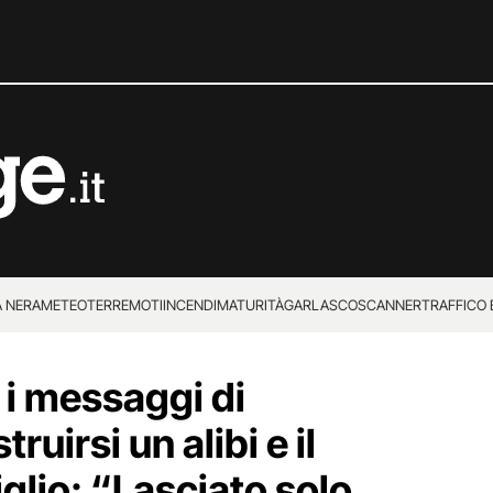
 NERA
METEO
TERREMOTI
INCENDI
MATURITÀ
GARLASCO
SCANNER
TRAFFICO E
 SUPERENALOTTO
 i messaggi di
ruirsi un alibi e il
iglio: “Lasciato solo