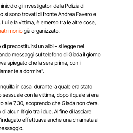
icidio gli investigatori della Polizia di
 si sono trovati di fronte Andrea Favero e
Lui e la vittima, è emerso tra le altre cose,
matrimonio
già organizzato.
 precostituirsi un alibi – si legge nel
ando messaggi sul telefono di Giada il giorno
veva spiegato che la sera prima, con il
illamente a dormire".
nquilla in casa, durante la quale era stato
essuale con la vittima, dopo il quale si era
to alle 7,30, scoprendo che Giada non c’era.
 alcun litigio tra i due. Al fine di lasciare
 l’indagato effettuava anche una chiamata al
l messaggio.