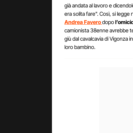
già andata al lavoro e dicen
era solita fare". Così, si legg
Andrea Favero
dopo
l’omic
camionista 38enne avrebbe tent
giù dal cavalcavia di Vigonza
loro bambino.