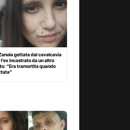
anola gettata dal cavalcavia
, l’ex incastrato da un altro
to: “Era tramortita quando
ttata”