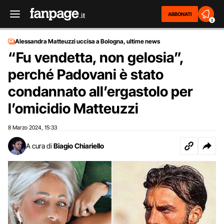
ABBONATI
2
Alessandra Matteuzzi uccisa a Bologna, ultime news
“Fu vendetta, non gelosia”,
perché Padovani è stato
condannato all’ergastolo per
l’omicidio Matteuzzi
8 Marzo 2024
15:33
,
A cura di
Biagio Chiariello