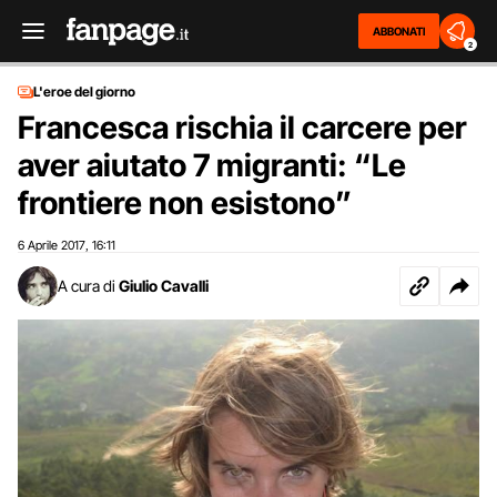
ABBONATI
2
L'eroe del giorno
Francesca rischia il carcere per
aver aiutato 7 migranti: “Le
frontiere non esistono”
6 Aprile 2017
16:11
,
A cura di
Giulio Cavalli