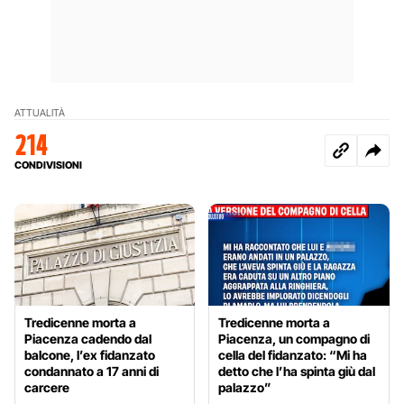
ATTUALITÀ
214
CONDIVISIONI
Tredicenne morta a
Tredicenne morta a
Piacenza cadendo dal
Piacenza, un compagno di
balcone, l’ex fidanzato
cella del fidanzato: “Mi ha
condannato a 17 anni di
detto che l’ha spinta giù dal
carcere
palazzo”