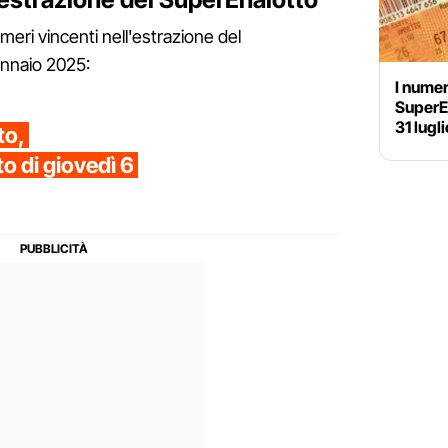
eri vincenti nell'estrazione del
ennaio 2025:
I numer
SuperEn
31 lugl
to,
o di giovedì 6