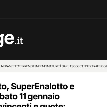
 NERA
METEO
TERREMOTI
INCENDI
MATURITÀ
GARLASCO
SCANNER
TRAFFICO E
 SUPERENALOTTO
to, SuperEnalotto e
abato 11 gennaio
vincenti e quote: