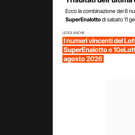
Ecco la combinazione dei 6 num
SuperEnalotto
di sabato 11 g
LEGGI ANCHE
I numeri vincenti del Lot
SuperEnalotto e 10eLott
agosto 2026