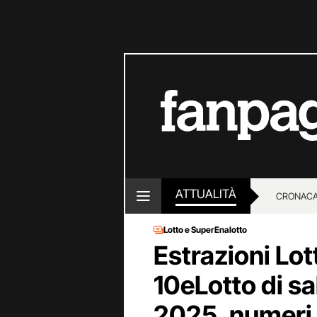
ATTUALITÀ
CRONACA
Lotto e SuperEnalotto
LOTTO E
Estrazioni Lot
10eLotto di s
2025, numeri 