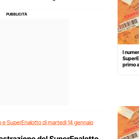
I numer
SuperEn
primo 
tto e SuperEnalotto di martedì 14 gennaio
ma estrazione del SuperEnalotto