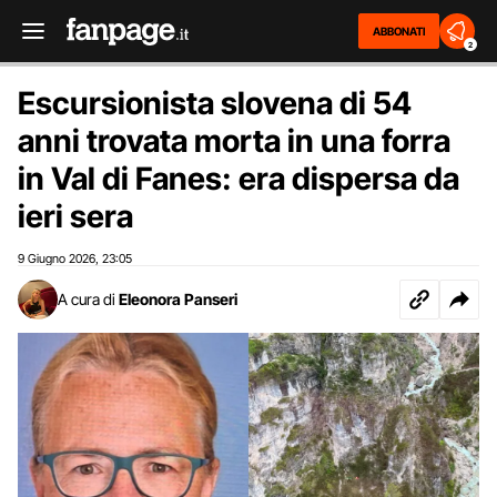
ABBONATI
2
Escursionista slovena di 54
anni trovata morta in una forra
in Val di Fanes: era dispersa da
ieri sera
9 Giugno 2026
23:05
,
A cura di
Eleonora Panseri