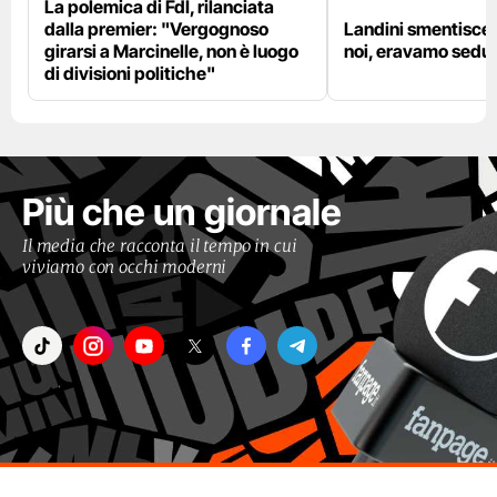
La polemica di FdI, rilanciata
dalla premier: "Vergognoso
Landini smentisce
girarsi a Marcinelle, non è luogo
noi, eravamo sedut
di divisioni politiche"
Più che un giornale
Il media che racconta il tempo in cui
viviamo con occhi moderni