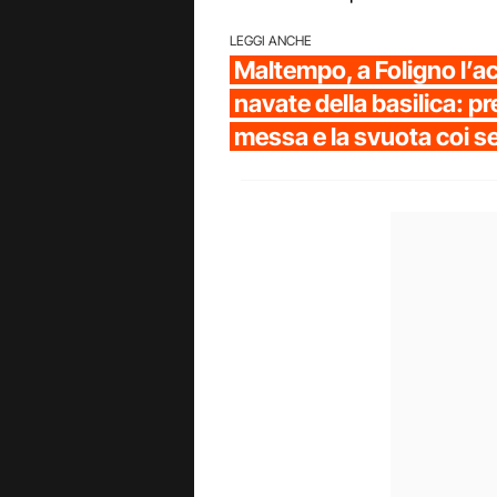
LEGGI ANCHE
Maltempo, a Foligno l’a
navate della basilica: pr
messa e la svuota coi s