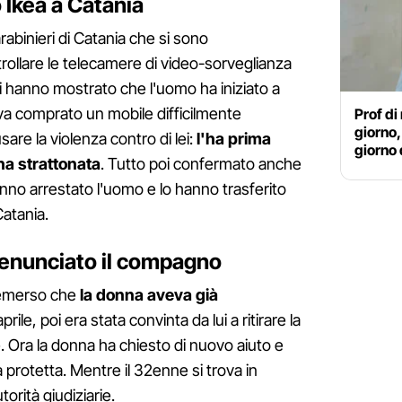
 Ikea a Catania
rabinieri di Catania che si sono
llare le telecamere di video-sorveglianza
i hanno mostrato che l'uomo ha iniziato a
va comprato un mobile difficilmente
Prof di
giorno,
usare la violenza contro di lei:
l'ha prima
giorno 
l'ha strattonata
. Tutto poi confermato anche
 hanno arrestato l'uomo e lo hanno trasferito
Catania.
denunciato il compagno
è emerso che
la donna aveva già
prile, poi era stata convinta da lui a ritirare la
. Ora la donna ha chiesto di nuovo aiuto e
a protetta. Mentre il 32enne si trova in
orità giudiziarie.