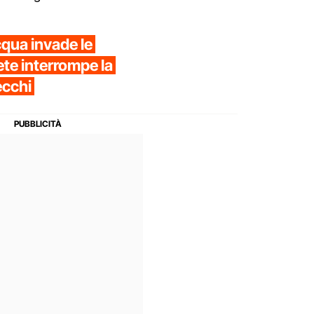
cqua invade le
ete interrompe la
ecchi