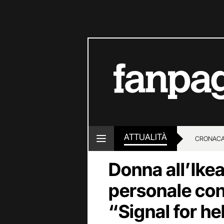
ATTUALITÀ
CRONACA
Donna all’Ikea
LOTTO E
personale con
“Signal for hel