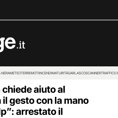
 NERA
METEO
TERREMOTI
INCENDI
MATURITÀ
GARLASCO
SCANNER
TRAFFICO E
 chiede aiuto al
 SUPERENALOTTO
 il gesto con la mano
p”: arrestato il