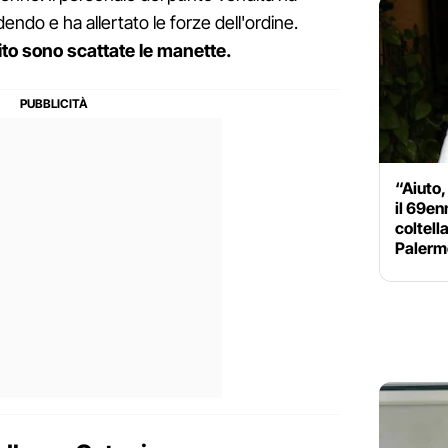
ndo e ha allertato le forze dell'ordine.
ito sono scattate le manette.
“Aiuto
il 69en
coltell
Palerm