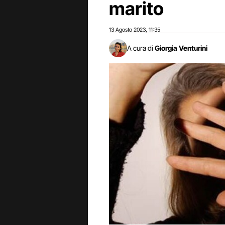
marito
13 Agosto 2023
11:35
,
A cura di
Giorgia Venturini