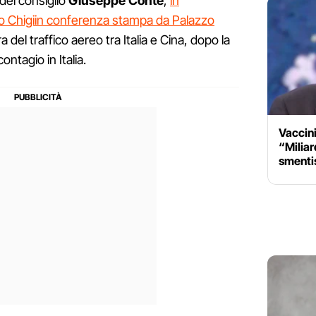
 del consiglio
Giuseppe Conte
,
in
 Chigi
in conferenza stampa da Palazzo
 del traffico aereo tra Italia e Cina, dopo la
ontagio in Italia.
Vaccini
“Miliard
smentis