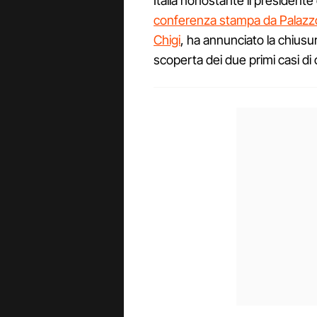
Italia nonostante il presidente
conferenza stampa da Palazzo
Chigi
, ha annunciato la chiusura
scoperta dei due primi casi di c