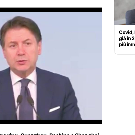
Covid, 
già in 
più im