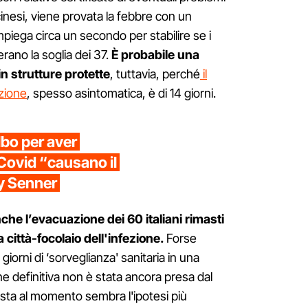
 cinesi, viene provata la febbre con un
piega circa un secondo per stabilire se i
rano la soglia dei 37.
È probabile una
n strutture protette
, tuttavia, perché
il
ezione
, spesso asintomatica, è di 14 giorni.
lbo per aver
-Covid “causano il
ny Senner
he l’evacuazione dei 60 italiani rimasti
città-focolaio dell'infezione.
Forse
giorni di ‘sorveglianza' sanitaria in una
ne definitiva non è stata ancora presa dal
esta al momento sembra l'ipotesi più