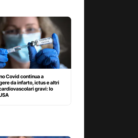
ino Covid continua a
ere da infarto, ictus e altri
cardiovascolari gravi: lo
 USA