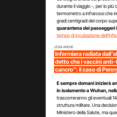
durante il viaggio -, per lo più
termometro a infrarossi che im
gradi centigradi del corpo supe
quarantena dei passeggeri i
tempo di incubazione dell’inf
LEGGI ANCHE
Infermiera radiata dall’a
detto che i vaccini anti
cancro”: il caso di Pen
E sempre domani inizierà anc
in isolamento a Wuhan, nella 
trascorreranno gli eventuali 14 
struttura militare. Una decisio
Ministero della Salute, ma qu