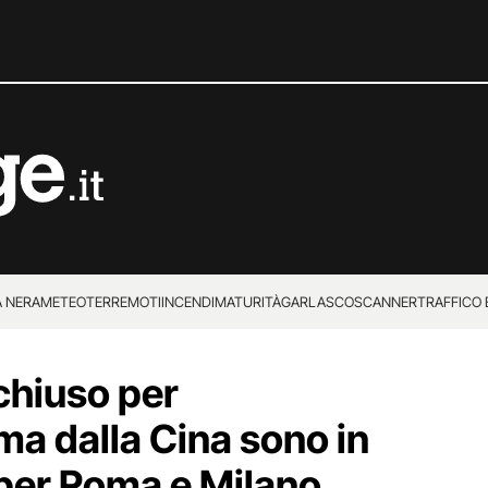
 NERA
METEO
TERREMOTI
INCENDI
MATURITÀ
GARLASCO
SCANNER
TRAFFICO E
 SUPERENALOTTO
chiuso per
ma dalla Cina sono in
 per Roma e Milano