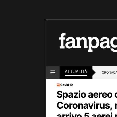
ATTUALITÀ
CRONACA
Covid 19
LOTTO E
Spazio aereo 
Coronavirus, 
arrivo 5 aerei