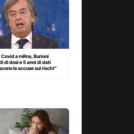
 Covid a mRna, Burioni
i di dosi e 5 anni di dati
cono le accuse sui rischi”