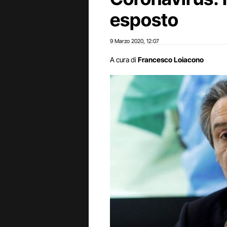
esposto
9 Marzo 2020
12:07
,
A cura di
Francesco Loiacono