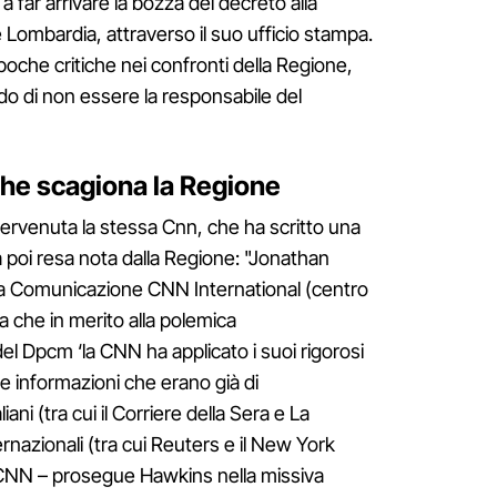
i a far arrivare la bozza del decreto alla
Lombardia, attraverso il suo ufficio stampa.
oche critiche nei confronti della Regione,
do di non essere la responsabile del
che scagiona la Regione
tervenuta la stessa Cnn, che ha scritto una
 poi resa nota dalla Regione: "Jonathan
la Comunicazione CNN International (centro
che in merito alla polemica
del Dpcm ‘la CNN ha applicato i suoi rigorosi
are informazioni che erano già di
liani (tra cui il Corriere della Sera e La
rnazionali (tra cui Reuters e il New York
a CNN – prosegue Hawkins nella missiva