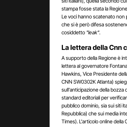
siti italiani), quella secondo cu
stampa fosse stata la Regione 
Le voci hanno scatenato non p
che si è però difesa sostenen
cosiddetto
"leak"
.
La lettera della Cnn 
A supporto della Regione è in
lettera al governatore Fontana
Hawkins, Vice Presidente del
CNN SW0302K Atlanta) spiega 
sull'anticipazione della bozza 
standard editoriali per verific
pubblico dominio, sia sui siti ita
Repubblica) che sui media inte
Times). L'articolo online dell