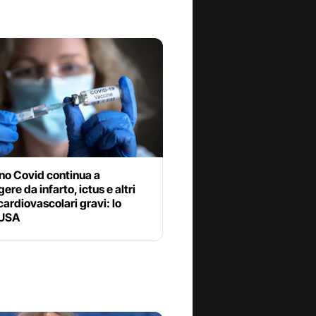
ino Covid continua a
ere da infarto, ictus e altri
cardiovascolari gravi: lo
 USA