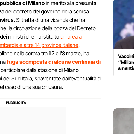
pubblica di Milano
in merito alla presunta
ozza del decreto del governo della scorsa
virus
. Si tratta di una vicenda che ha
e: la circolazione della bozza del Decreto
ei ministri che ha istituito
un'area a
bardia e altre 14 province italiane
,
iane nella serata tra il 7 e l'8 marzo, ha
Vaccini
una
fuga scomposta di alcune centinaia di
“Miliard
smentis
particolare dalla stazione di Milano
 del Sud Italia, spaventate dall'eventualità di
nel caso di una sua chiusura.