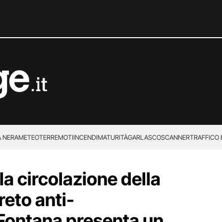
 NERA
METEO
TERREMOTI
INCENDI
MATURITÀ
GARLASCO
SCANNER
TRAFFICO E
 SUPERENALOTTO
a circolazione della
reto anti-
Fontana presenta un