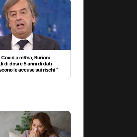
 Covid a mRna, Burioni
i di dosi e 5 anni di dati
cono le accuse sui rischi”