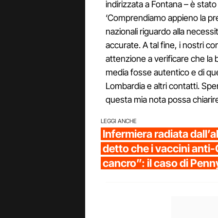
indirizzata a Fontana – è stato
‘Comprendiamo appieno la pre
nazionali riguardo alla necessi
accurate. A tal fine, i nostri 
attenzione a verificare che la
media fosse autentico e di q
Lombardia e altri contatti. Spe
questa mia nota possa chiarire
LEGGI ANCHE
Infermiera radiata dall’a
detto che i vaccini anti
cancro”: il caso di Pen