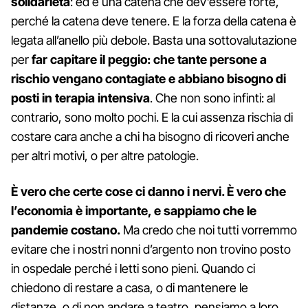
solidarietà
: ed è una catena che dev’essere forte,
perché la catena deve tenere. E la forza della catena è
legata all’anello più debole. Basta una sottovalutazione
per
far capitare il peggio: che tante persone a
rischio vengano contagiate e abbiano bisogno di
posti in terapia intensiva
. Che non sono infinti: al
contrario, sono molto pochi. E la cui assenza rischia di
costare cara anche a chi ha bisogno di ricoveri anche
per altri motivi, o per altre patologie.
È vero che certe cose ci danno i nervi. È vero che
l’economia è importante, e sappiamo che le
pandemie costano.
Ma credo che noi tutti vorremmo
evitare che i nostri nonni d’argento non trovino posto
in ospedale perché i letti sono pieni. Quando ci
chiedono di restare a casa, o di mantenere le
distanze, o di non andare a teatro, pensiamo a loro.