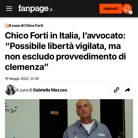
ABBONATI
2
Il caso di Chico Forti
Chico Forti in Italia, l’avvocato:
“Possibile libertà vigilata, ma
non escludo provvedimento di
clemenza”
19 Maggio 2024
22:48
,
A cura di
Gabriella Mazzeo