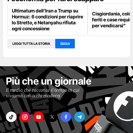
Ultimatum dell'Iran a Trump su
Cisgiordania, colon
Hormuz: 6 condizioni per riaprire
feriti e case requis
lo Stretto, e Netanyahu rifiuta
per vendicarsi"
ogni concessione
LEGGI TUTTA LA STORIA
SEGUI
Più che un giornale
Il media che racconta il tempo in cui
viviamo con occhi moderni