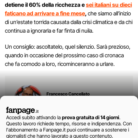
detiene il 60% della ricchezza e
sei italiani su dieci
faticano ad arrivare a fine mese
,
che siamo all’inizio
di un’estate torrida causata dalla crisi climatica e da chi
continua a ignorarla e far finta di nuila.
Un consiglio: ascoltatelo, quel silenzio. Sarà prezioso,
quando in occasione del prossimo caso di cronaca
che fa comodo a loro, ricominceranno a urlare.
Francesco Cancellato
SEGUI
Accedi subito attivando la
prova gratuita di 14 giorni
.
Francesco Cancellato è direttore responsabile del
Questo lavoro richiede tempo, risorse e indipendenza. Con
giornale online Fanpage.it e membro del board of
l'abbonamento a Fanpage.it puoi continuare a sostenere i
directors dell'European Journalism Centre. Dal dicembre
giornalisti che hanno lavorato a questo contenuto.