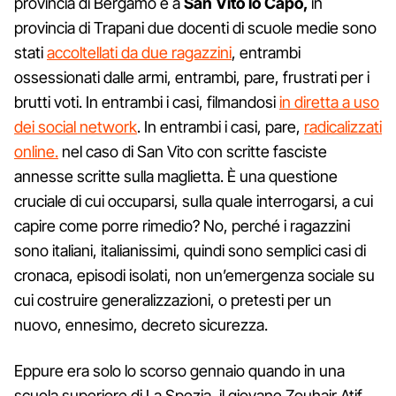
provincia di Bergamo e a
San Vito lo Capo,
in
provincia di Trapani due docenti di scuole medie sono
stati
accoltellati da due ragazzini
, entrambi
ossessionati dalle armi, entrambi, pare, frustrati per i
brutti voti. In entrambi i casi, filmandosi
in diretta a uso
dei social network
. In entrambi i casi, pare,
radicalizzati
online.
nel caso di San Vito con scritte fasciste
annesse scritte sulla maglietta. È una questione
cruciale di cui occuparsi, sulla quale interrogarsi, a cui
capire come porre rimedio? No, perché i ragazzini
sono italiani, italianissimi, quindi sono semplici casi di
cronaca, episodi isolati, non un’emergenza sociale su
cui costruire generalizzazioni, o pretesti per un
nuovo, ennesimo, decreto sicurezza.
Eppure era solo lo scorso gennaio quando in una
scuola superiore di La Spezia, il giovane Zouhair Atif