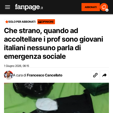
ABBONATI
2
SOLO PER ABBONATI
OPINIONI
Che strano, quando ad
accoltellare i prof sono giovani
italiani nessuno parla di
emergenza sociale
1 Giugno 2026
06:15
,
A cura di
Francesco Cancellato