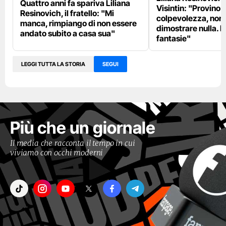
Quattro anni fa spariva Liliana
Visintin: "Provino 
Resinovich, il fratello: "Mi
colpevolezza, non
manca, rimpiango di non essere
dimostrare nulla. D
andato subito a casa sua"
fantasie"
LEGGI TUTTA LA STORIA
SEGUI
Più che un giornale
Il media che racconta il tempo in cui
viviamo con occhi moderni