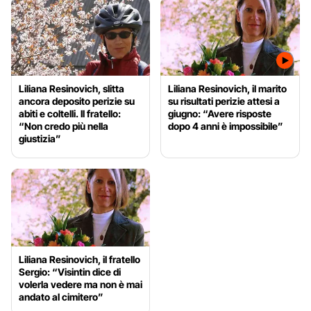
Liliana Resinovich, slitta
Liliana Resinovich, il marito
ancora deposito perizie su
su risultati perizie attesi a
abiti e coltelli. Il fratello:
giugno: “Avere risposte
“Non credo più nella
dopo 4 anni è impossibile”
giustizia”
Liliana Resinovich, il fratello
Sergio: “Visintin dice di
volerla vedere ma non è mai
andato al cimitero”