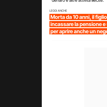
denaro e altre attività illecite."
LEGGI ANCHE
Morta da 10 anni, il figli
incassare la pensione e
per aprire anche un neg