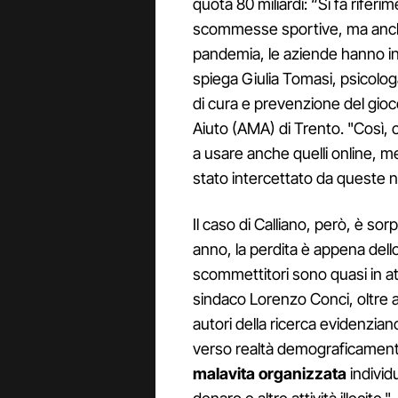
quota 80 miliardi: “Si fa riferi
scommesse sportive, ma anche a
pandemia, le aziende hanno inv
spiega Giulia Tomasi, psicolo
di cura e prevenzione del gio
Aiuto (AMA) di Trento. "Così, c
a usare anche quelli online, m
stato intercettato da queste 
Il caso di Calliano, però, è so
anno, la perdita è appena dello 
scommettitori sono quasi in att
sindaco Lorenzo Conci, oltre a
autori della ricerca evidenzia
verso realtà demograficament
malavita organizzata
individu