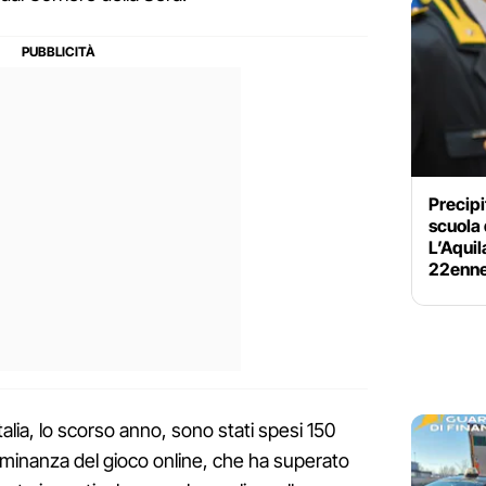
Precipi
scuola 
L’Aquil
22enn
talia, lo scorso anno, sono stati spesi 150
ominanza del gioco online, che ha superato