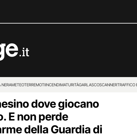
 NERA
METEO
TERREMOTI
INCENDI
MATURITÀ
GARLASCO
SCANNER
TRAFFICO E
paesino dove giocano
 SUPERENALOTTO
o. E non perde
arme della Guardia di