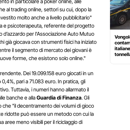
mento in particolare a poker online, alle
l trading online, settori su cui, dopo la
estito molto anche a livello pubblicitario"
ga e psicoterapeuta, referente del progetto
co d’azzardo per l'Associazione Auto Mutuo
Vongol
hi già giocava con strumenti fisici ha iniziato
contam
italian
entre il segmento di mercato dei giovani è
tonnell
nuove forme, che esistono solo online."
rprendente. Dei 19.099.158 euro giocati in un
0,4%, pari a 71.083 euro. In pratica, gli
ivo. Tuttavia, i numeri hanno allarmato il
lle banche e alla
Guardia di Finanza
. Gli
no che "il decentramento dei volumi di gioco
e ridotte può essere un metodo con cui la
a aree meno visibili per il riciclaggio di