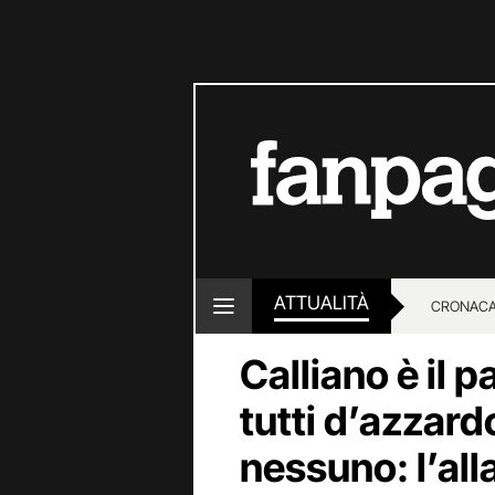
ATTUALITÀ
CRONACA
Calliano è il 
LOTTO E
tutti d’azzard
nessuno: l’all