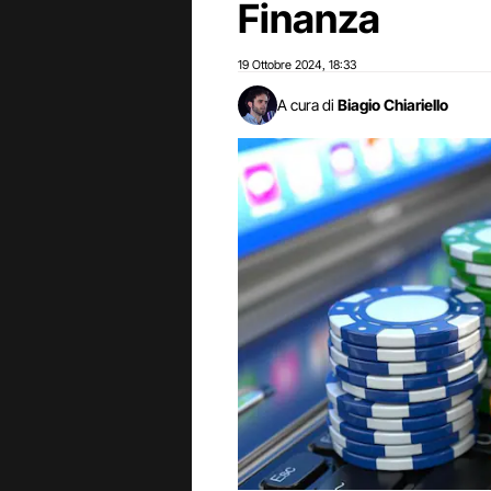
Finanza
19 Ottobre 2024
18:33
,
A cura di
Biagio Chiariello