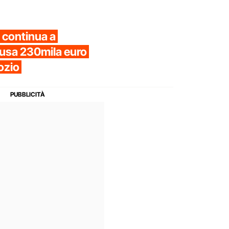
o continua a
 usa 230mila euro
ozio