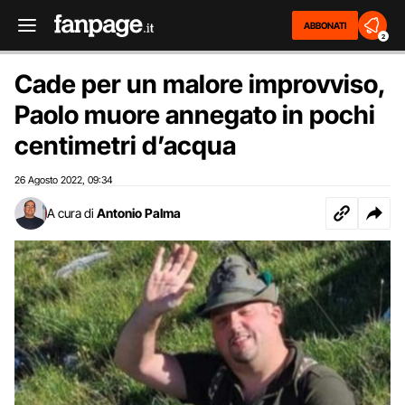
ABBONATI
2
Cade per un malore improvviso,
Paolo muore annegato in pochi
centimetri d’acqua
26 Agosto 2022
09:34
,
A cura di
Antonio Palma