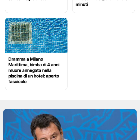
minuti
Dramma a Milano
Marittima, bimba di 4 anni
muore annegata nella
piscina di un hotel: aperto
fascicolo