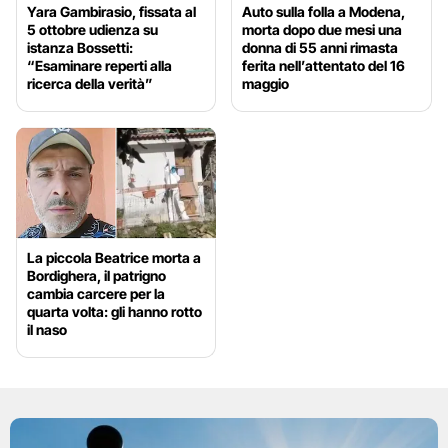
Yara Gambirasio, fissata al
Auto sulla folla a Modena,
5 ottobre udienza su
morta dopo due mesi una
istanza Bossetti:
donna di 55 anni rimasta
“Esaminare reperti alla
ferita nell’attentato del 16
ricerca della verità”
maggio
La piccola Beatrice morta a
Bordighera, il patrigno
cambia carcere per la
quarta volta: gli hanno rotto
il naso