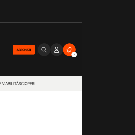
ABBONATI
2
 VIABILITÀ
SCIOPERI