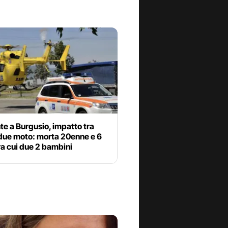
te a Burgusio, impatto tra
 due moto: morta 20enne e 6
 tra cui due 2 bambini