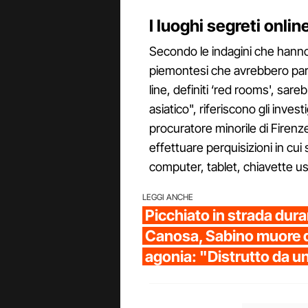
I luoghi segreti onlin
Secondo le indagini che hanno
piemontesi che avrebbero parte
line, definiti ‘red rooms', sar
asiatico", riferiscono gli invest
procuratore minorile di Fire
effettuare perquisizioni in cui s
computer, tablet, chiavette u
LEGGI ANCHE
Picchiato in strada duran
Canosa, Sabino muore d
agonia: "Distrutto da u