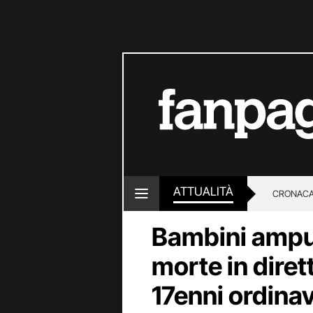
ATTUALITÀ
CRONACA
Bambini amputa
LOTTO E
morte in diret
17enni ordinav