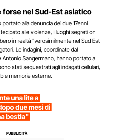
e forse nel Sud-Est asiatico
 portato alla denuncia dei due 17enni
cipato alle violenze, i luoghi segreti on
ebbero in realtà "verosimilmente nel Sud Est
igatori. Le indagini, coordinate dal
nze Antonio Sangermano, hanno portato a
ono stati sequestrati agli indagati cellulari,
sb e memorie esterne.
te una lite a
opo due mesi di
na bestia"