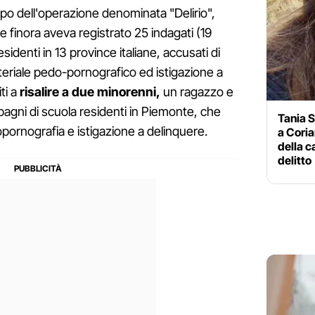
ppo dell'operazione denominata "Delirio",
e finora aveva registrato 25 indagati (19
identi in 13 province italiane, accusati di
teriale pedo-pornografico ed istigazione a
iti a
risalire a due minorenni,
un ragazzo e
agni di scuola residenti in Piemonte, che
Tania S
pornografia e istigazione a delinquere.
a Coria
della c
delitto