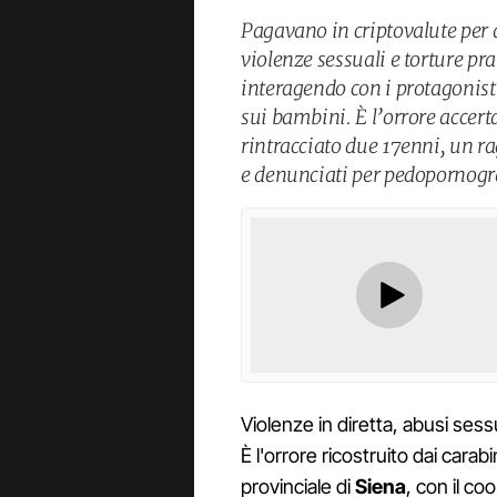
Pagavano in criptovalute per 
violenze sessuali e torture pra
interagendo con i protagonisti
sui bambini. È l’orrore accert
rintracciato due 17enni, un r
e denunciati per pedopornogra
Violenze in diretta, abusi sess
È l'orrore ricostruito dai cara
provinciale di
Siena
, con il co