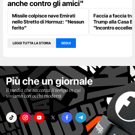
anche contro gli amici"
Missile colpisce nave Emirati
Faccia a faccia tr
nello Stretto di Hormuz: “Nessun
Trump alla Casa Bi
ferito"
"Incontro eccellent
LEGGI TUTTA LA STORIA
SEGUI
Più che un giornale
Il media che racconta il tempo in cui
viviamo con occhi moderni