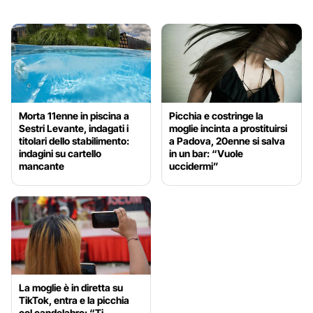
Morta 11enne in piscina a
Picchia e costringe la
Sestri Levante, indagati i
moglie incinta a prostituirsi
titolari dello stabilimento:
a Padova, 20enne si salva
indagini su cartello
in un bar: “Vuole
mancante
uccidermi”
La moglie è in diretta su
TikTok, entra e la picchia
col candelabro: “Ti