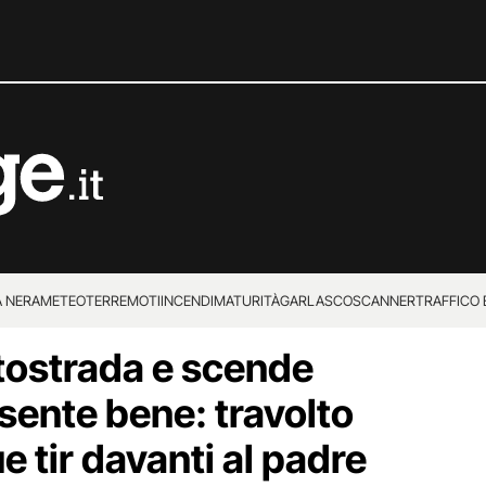
 NERA
METEO
TERREMOTI
INCENDI
MATURITÀ
GARLASCO
SCANNER
TRAFFICO E
tostrada e scende
 SUPERENALOTTO
sente bene: travolto
e tir davanti al padre