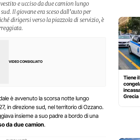
vestito e ucciso da due camion lungo
 sud. Il giovane era sceso dall’auto per
hé dirigersi verso la piazzola di servizio, è
rreggiata.
VIDEO CONSIGLIATO
Tiene i
congela
incassa
Grecia
ale è avvenuto la scorsa notte lungo
7, in direzione sud, nel territorio di Ozzano.
ggiava insieme a suo padre a bordo di una
iso da due camion
.