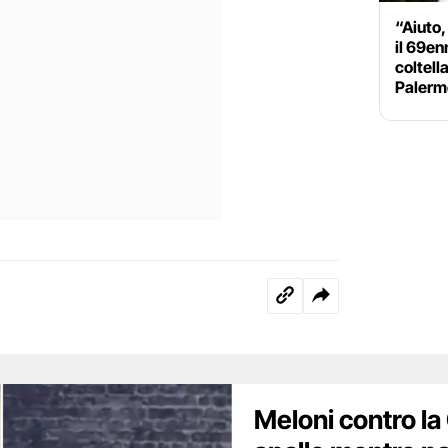
“Aiuto
il 69en
coltell
Palerm
Meloni contro la 