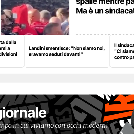
spalle mentre pa
Ma è un sindaca
ata dalla
Il sinda
rsi a
Landini smentisce: "Non siamo noi,
"Ci siamo
divisioni
eravamo seduti davanti"
contro pa
giornale
tempo in cui viviamo con occhi moderni