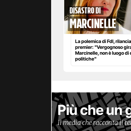
disastro di
marcinelle
La polemica di FdI, rilanci
premier: "Vergognoso gira
Marcinelle, non è luogo di 
politiche"
Più che un 
Il media che racconta il 