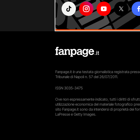
Fanpage.it è una testata giornalistica registrata presso
Tribunale di Napoli n. 57 del 26/07/2011.
ISSN 3035-3475
Ove non espressamente indicato, tutti i diritti di sfru
utilizzazione economica del materiale fotografico pre
sito Fanpage.it sono da intendersi di proprietà dei forn
LaPresse e Getty Images.