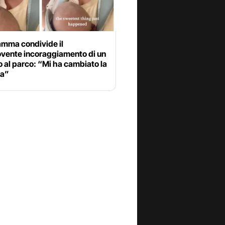
mma condivide il
ente incoraggiamento di un
 al parco: “Mi ha cambiato la
ta”