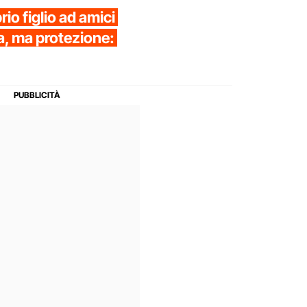
io figlio ad amici
a, ma protezione: