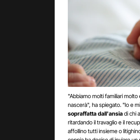
"Abbiamo molti familiari molto 
nascerà", ha spiegato. "Io e 
sopraffatta dall'ansia
di chi 
ritardando il travaglio e il rec
affollino tutti insieme o litighi
coppia ha deciso di inviare un me