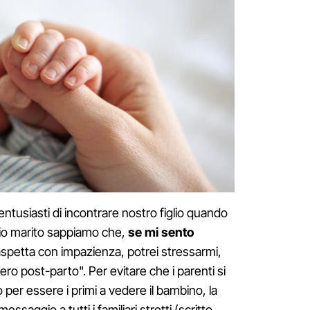
entusiasti di incontrare nostro figlio quando
mio marito sappiamo che,
se mi sento
aspetta con impazienza, potrei stressarmi,
upero post-parto". Per evitare che i parenti si
no per essere i primi a vedere il bambino, la
ssaggio a tutti i familiari stretti (scritto