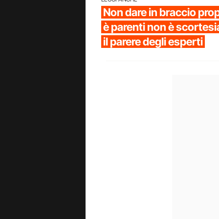
Non dare in braccio propr
è parenti non è scortesi
il parere degli esperti