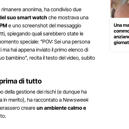
o rimanere anonima, ha condiviso due
 del suo smart watch
che mostrava una
Una ma
BPM
e uno screenshot del messaggio
commov
tti, spiegando quali sarebbero state le
anziano
o momento speciale: "POV: Sei una persona
giorna
i ma hai appena inviato il primo elenco di
uo bambino", recita il testo del video, subito
rima di tutto
o della gestione dei rischi (e dunque ha
 in merito), ha raccontato a
Newsweek
iderassero creare
un ambiente calmo e
to.