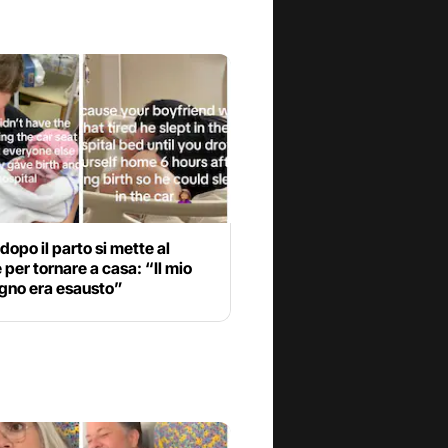
 dopo il parto si mette al
 per tornare a casa: “Il mio
no era esausto”