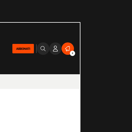
ABBONATI
2