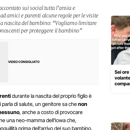
ntato sui social tutta l’ansia e
d amici e parenti alcune regole per le visite
lla nascita del bambino: “Vogliamo limitare
onoscenti per proteggere il bambino”
VIDEO CONSIGLIATO
Sei ore
volante
compag
renti
durante la nascita del proprio figlio è
parla di salute, un genitore sa che
non
 nessuno
, anche a costo di provocare
ene una neo-mamma dell'Iowa che,
nquillità prima dell'arrivo del suo bambino,