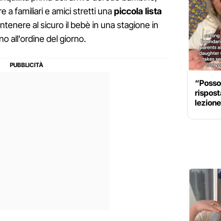
re a familiari e amici stretti una
piccola lista
tenere al sicuro il bebè in una stagione in
ono all'ordine del giorno.
“Posso 
rispost
lezione