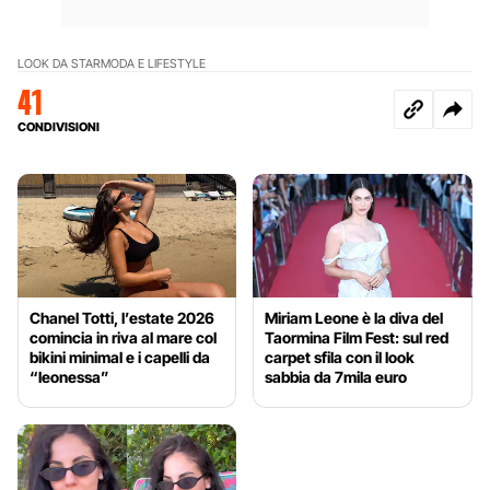
LOOK DA STAR
MODA E LIFESTYLE
41
CONDIVISIONI
Chanel Totti, l’estate 2026
Miriam Leone è la diva del
comincia in riva al mare col
Taormina Film Fest: sul red
bikini minimal e i capelli da
carpet sfila con il look
“leonessa”
sabbia da 7mila euro