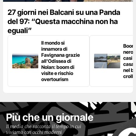
27 giorni nei Balcani su una Panda
del 97: “Questa macchina non ha
eguali”
Il mondo si
Boom 
innamora di
nero n
Favignana grazie
casi d
all'Odissea di
casa 
Nolan: boom di
nel bo
visite e rischio
crolla
overtourism
Più che un giornale
Il media che racconta il tempo in cui
viviamo con occhi moderni