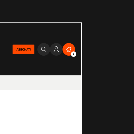
ABBONATI
2