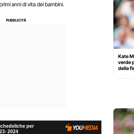
primi anni di vita dei bambini.
Kate Mi
verde pr
della f