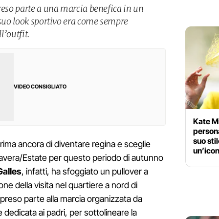
preso parte a una marcia benefica in un
l suo look sportivo era come sempre
l’outfit.
VIDEO CONSIGLIATO
Kate Mi
persona
suo sti
rima ancora di diventare regina e sceglie
un’ico
avera/Estate per questo periodo di autunno
Galles
, infatti, ha sfoggiato un pullover a
ne della visita nel quartiere a nord di
reso parte alla marcia organizzata da
 dedicata ai padri, per sottolineare la