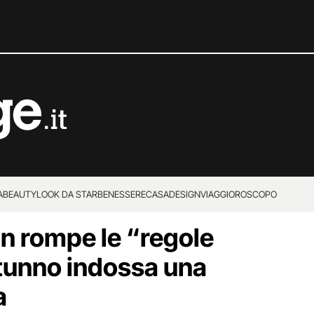
A
BEAUTY
LOOK DA STAR
BENESSERE
CASA
DESIGN
VIAGGI
OROSCOPO
n rompe le “regole
autunno indossa una
a