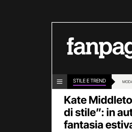
STILE E TREND
MOD
Kate Middleto
di stile”: in 
fantasia estiv