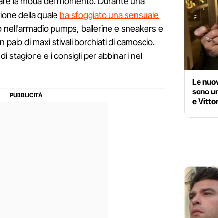
nciare la moda del momento. Durante una
sione della quale
ha sfoggiato una sensuale
to nell'armadio pumps, ballerine e sneakers e
n paio di maxi stivali borchiati di camoscio.
i stagione e i consigli per abbinarli nel
Le nuov
sono un
e Vitto