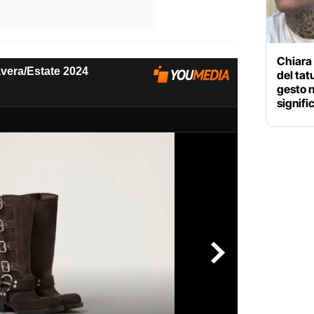
Chiara 
del tat
gesto no
signifi