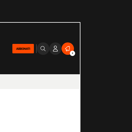
ABBONATI
2