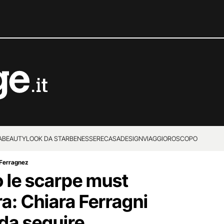
A
BEAUTY
LOOK DA STAR
BENESSERE
CASA
DESIGN
VIAGGI
OROSCOPO
 Ferragnez
no le scarpe must
a: Chiara Ferragni
 da seguire