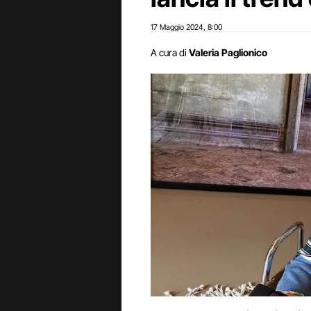
17 Maggio 2024
8:00
,
A cura di
Valeria Paglionico