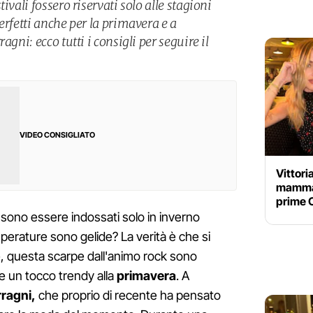
ivali fossero riservati solo alle stagioni
erfetti anche per la primavera e a
agni: ecco tutti i consigli per seguire il
VIDEO CONSIGLIATO
Vittori
mamma 
prime 
ono essere indossati solo in inverno
erature sono gelide? La verità è che si
e, questa scarpe dall'animo rock sono
 un tocco trendy alla
primavera
. A
rragni,
che proprio di recente ha pensato