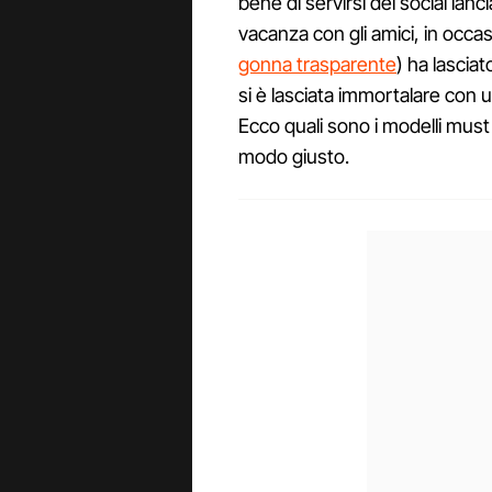
bene di servirsi dei social la
vacanza con gli amici, in occa
gonna trasparente
) ha lascia
si è lasciata immortalare con u
Ecco quali sono i modelli must d
modo giusto.