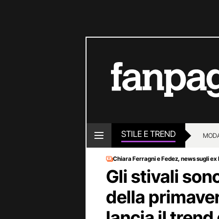
STILE E TREND
MOD
Chiara Ferragni e Fedez, news sugli ex
Gli stivali so
della primaver
lancia il trend