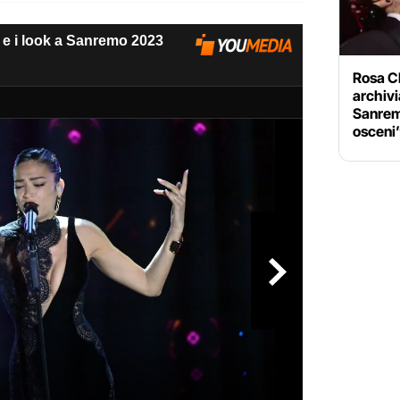
Rosa C
archivi
Sanremo
osceni