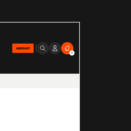
ABBONATI
2