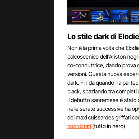
Lo stile dark di Elod
Non è la prima volta che Elodi
palcoscenico dell'Ariston negli 
co-conduttrice, dando prova d
versioni. Questa nuova esperien
dark. Fin da quando ha partec
black, spaziando tra completi di
Il debutto sanremese è stato 
nelle serate successive ha op
dei maxi cuissardes griffati co
coordinati
(tutto in nero).