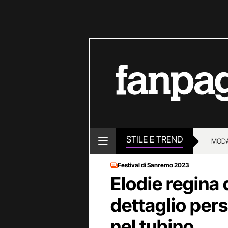
STILE E TREND
MOD
Festival di Sanremo 2023
Elodie regina d
dettaglio per
nel tubino