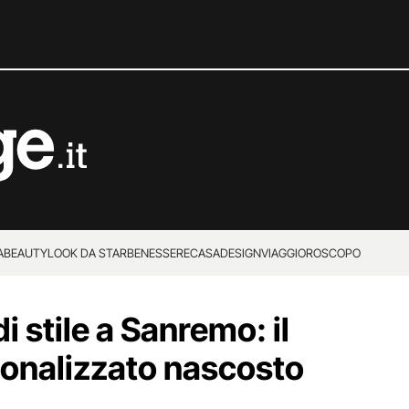
A
BEAUTY
LOOK DA STAR
BENESSERE
CASA
DESIGN
VIAGGI
OROSCOPO
i stile a Sanremo: il
sonalizzato nascosto