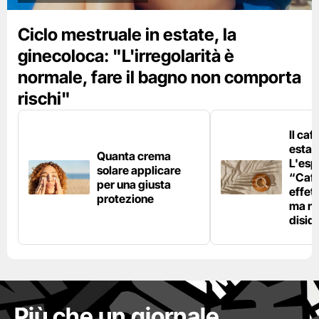
Ciclo mestruale in estate, la
ginecoloca: "L'irregolarità è
normale, fare il bagno non comporta
rischi"
Il caf
estat
Quanta crema
L'esp
solare applicare
“Caff
per una giusta
effet
protezione
ma no
disid
Più che un giornale