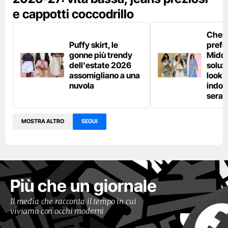
e cappotti coccodrillo
Chemi
Puffy skirt, le
prefe
gonne più trendy
Middl
dell'estate 2026
soluzi
assomigliano a una
look e
nuvola
indos
sera
MOSTRA ALTRO
SEGUI
Più che un giornale
Il media che racconta il tempo in cui
viviamo con occhi moderni