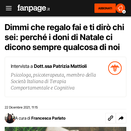
ABBONATI
2
Dimmi che regalo fai e ti dirò chi
sei: perché i doni di Natale ci
dicono sempre qualcosa di noi
Intervista a
Dott.ssa Patrizia Mattioli
Psicologa, psicoterapeuta, membro della
Società Italiana di Terapia
Comportamentale e Cognitiva
22 Dicembre 2021
11:15
,
A cura di
Francesca Parlato