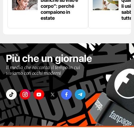
bianche su viso e
quand
corpo”: perché
li usi
compaiono in
sabbi
estate
tutte 
Più che un giornale
Il media che racconta il tempo in cui
viviamo con occhi moderni