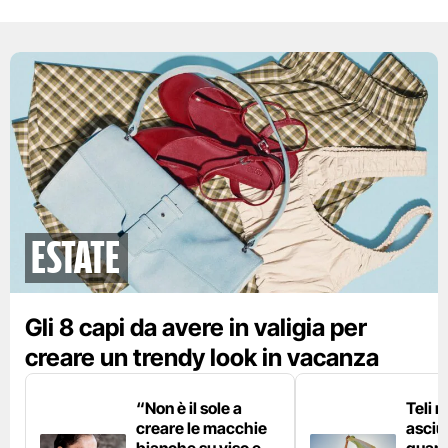
Estate
Gli 8 capi da avere in valigia per
creare un trendy look in vacanza
“Non è il sole a
Teli 
creare le macchie
asciu