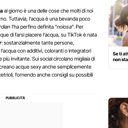
ua
al giorno è una delle cose che molti di noi
orno. Tuttavia, l'acqua è una bevanda poco
rdian
l'ha perfino definita "
noiosa
". Per
que di farsi piacere l'acqua, su TikTok è nata
r
: sostanzialmente tante persone,
'acqua con additivi, coloranti o integratori
Se ti a
iù invitante. Sui social circolano migliaia di
non st
, creano acque sexy anche semplicemente
trioli, fornendo anche consigli su possibili