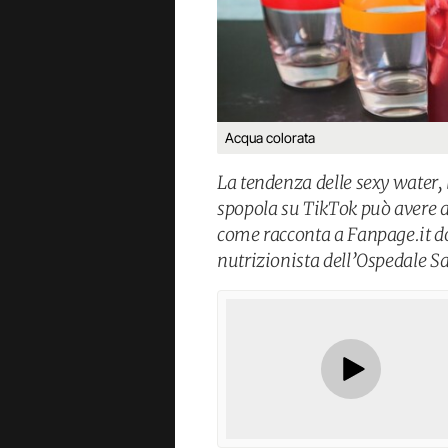
Acqua colorata
La tendenza delle sexy water,
spopola su TikTok può avere a
come racconta a Fanpage.it do
nutrizionista dell’Ospedale Sa