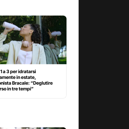
1 a 3 per idratarsi
amente in estate,
onista Bracale: “Deglutire
rso in tre tempi”