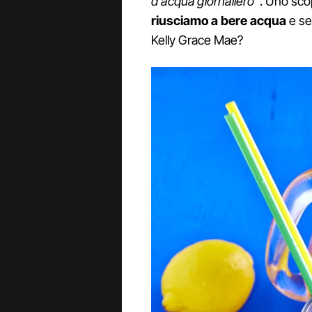
d'acqua giornaliero"
. Uno sco
riusciamo a bere acqua
e se
Kelly Grace Mae?