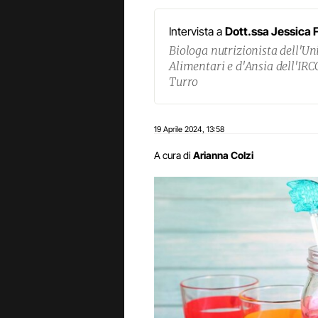
Intervista a
Dott.ssa Jessica 
Biologa nutrizionista dell'Un
Alimentari e d'Ansia dell'IR
Turro
19 Aprile 2024
13:58
,
A cura di
Arianna Colzi