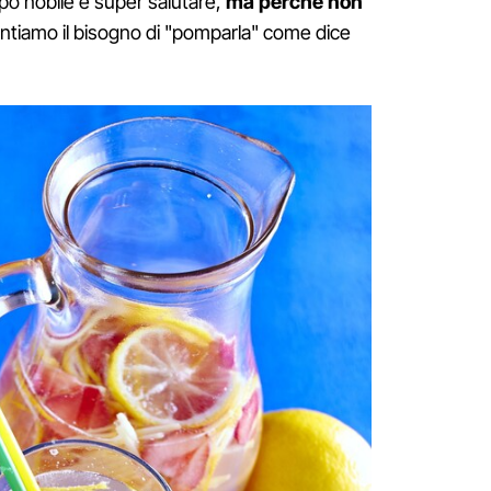
po nobile e super salutare,
ma perché non
ntiamo il bisogno di "pomparla" come dice