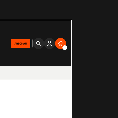
ABBONATI
2