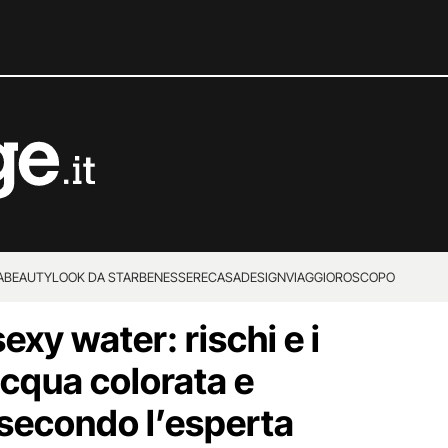
A
BEAUTY
LOOK DA STAR
BENESSERE
CASA
DESIGN
VIAGGI
OROSCOPO
exy water: rischi e i
acqua colorata e
secondo l’esperta