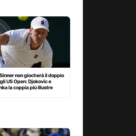
Sinner non giocherà il doppio
gli US Open: Djokovic e
ka la coppia più illustre