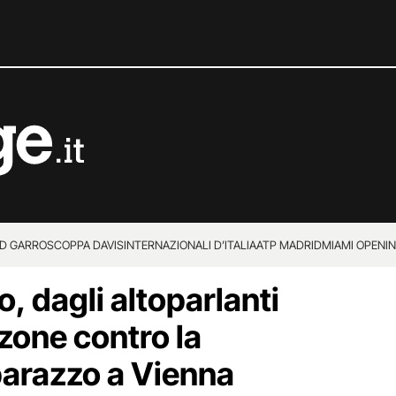
D GARROS
COPPA DAVIS
INTERNAZIONALI D’ITALIA
ATP MADRID
MIAMI OPEN
I
, dagli altoparlanti
zone contro la
arazzo a Vienna