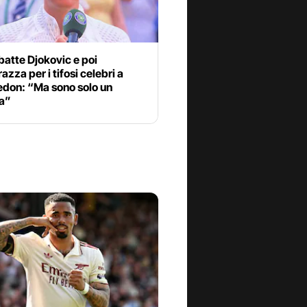
batte Djokovic e poi
azza per i tifosi celebri a
don: “Ma sono solo un
ta”