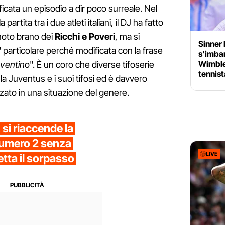
ificata un episodio a dir poco surreale. Nel
rtita tra i due atleti italiani, il DJ ha fatto
 noto brano dei
Ricchi e Poveri
, ma si
Sinner 
' particolare perché modificata con la frase
s’imbar
Wimble
uventin
o". È un coro che diverse tifoserie
tennis
 la Juventus e i suoi tifosi ed è davvero
zato in una situazione del genere.
, si riaccende la
numero 2 senza
LIVE
tta il sorpasso