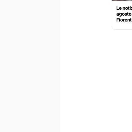
Le noti
agosto
Fiorent