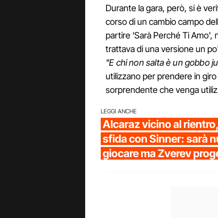
Durante la gara, però, si è ver
corso di un cambio campo della pa
partire ‘Sarà Perché Ti Amo',
trattava di una versione un po
"E chi non salta è un gobbo j
utilizzano per prendere in giro
sorprendente che venga utiliz
LEGGI ANCHE
Alcaraz vicino al rientro
sfida con Sinner: sarà 
giocare ma Zverev proge