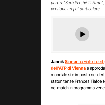
partire ‘Sarà Perché Ti Amo’,
versione un po’ particolare.
Jannik
Sinner
ha vinto il der
dell'ATP di Vienna
e approda a
mondiale si è imposto nel derby
statunitense Frances Tiafoe (c
nel match in programma vener