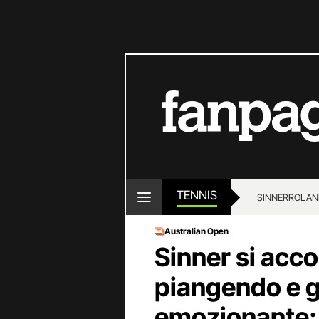
TENNIS
SINNER
ROLAN
Australian Open
Sinner si acc
piangendo e gl
emozionante: 