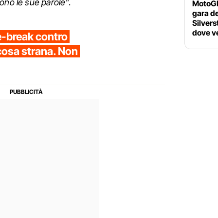
ono le sue parole"
.
MotoGP 
gara d
Silvers
dove ve
ie-break contro
cosa strana. Non