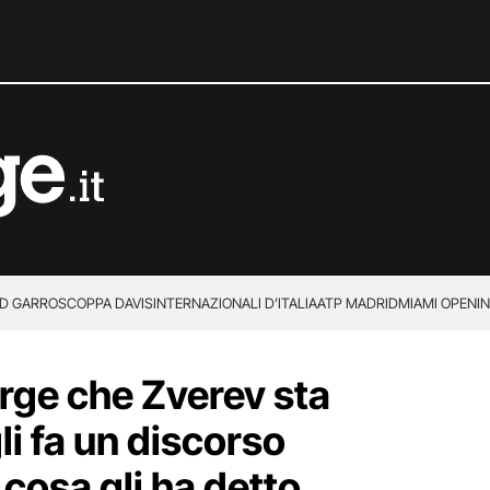
D GARROS
COPPA DAVIS
INTERNAZIONALI D’ITALIA
ATP MADRID
MIAMI OPEN
I
orge che Zverev sta
i fa un discorso
cosa gli ha detto