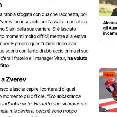
n
la rabbia sfogata con qualche racchetta, poi
. Zverev inconsolabile per l'assalto mancato a
Alcara
gli Aus
mo Slam della sua carriera. Si è lasciato
in came
o momenti molto difficili mentre si allestiva
Sinner. E proprio quest'ultimo dopo aver
 sobrio con tanto di abbraccio prima al suo
era il fratello e il manager Vittur,
ha voluto
fitto
.
LIVE
 a Zverev
sco a lasciar capire i contenuti di quel
o momento più difficile:
"Ero abbastanza
 lui l'abbia visto. Ha detto che sicuramente
 nella mia carriera, perché sono troppo