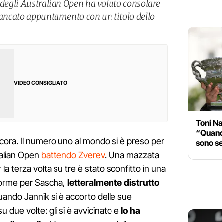
 degli Australian Open ha voluto consolare
 mancato appuntamento con un titolo dello
VIDEO CONSIGLIATO
Toni Na
“Quando
cora. Il numero uno al mondo si è preso per
sono s
tralian Open
battendo Zverev
. Una mazzata
 la terza volta su tre è stato sconfitto in una
norme per Sascha,
letteralmente distrutto
uando Jannik si è accorto delle sue
u due volte: gli si è avvicinato e
lo ha