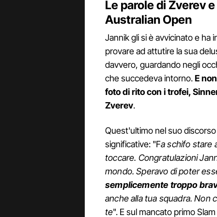
Le parole di Zverev e
Australian Open
Jannik gli si è avvicinato e ha in
provare ad attutire la sua del
davvero, guardando negli occhi
che succedeva intorno.
E non
foto di rito con i trofei, Si
Zverev
.
Quest'ultimo nel suo discorso
significative: "F
a schifo stare
toccare. Congratulazioni Jannik
mondo. Speravo di poter esse
semplicemente troppo bravo
anche alla tua squadra. Non c
te
". E sul mancato primo Slam