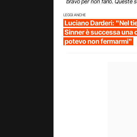
bravo per non farlo. Queste s
LEGGI ANCHE
Luciano Darderi: "Nel t
Sinner è successa una 
potevo non fermarmi"