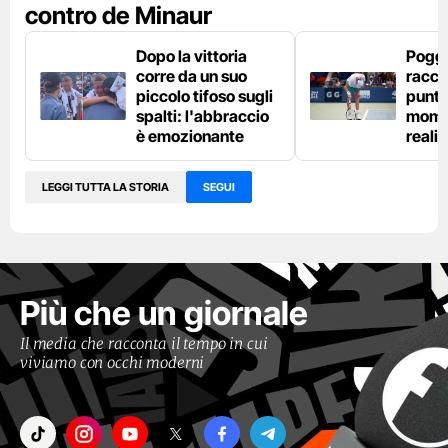
contro de Minaur
Dopo la vittoria
Poggi
corre da un suo
racch
piccolo tifoso sugli
punto 
spalti: l'abbraccio
momen
è emozionante
realiz
LEGGI TUTTA LA STORIA
SEGUI
Più che un giornale
Il media che racconta il tempo in cui
viviamo con occhi moderni