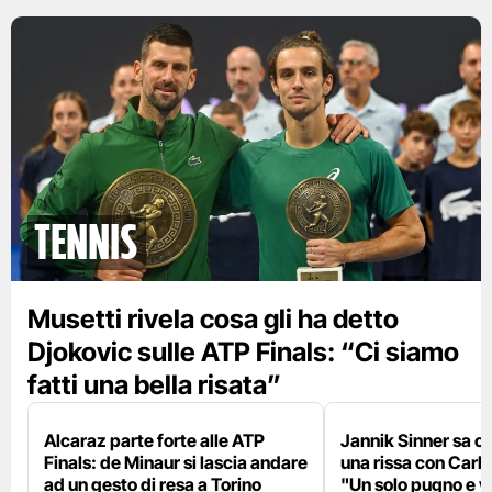
tennis
Musetti rivela cosa gli ha detto
Djokovic sulle ATP Finals: “Ci siamo
fatti una bella risata”
Alcaraz parte forte alle ATP
Jannik Sinner sa c
Finals: de Minaur si lascia andare
una rissa con Carl
ad un gesto di resa a Torino
"Un solo pugno e va