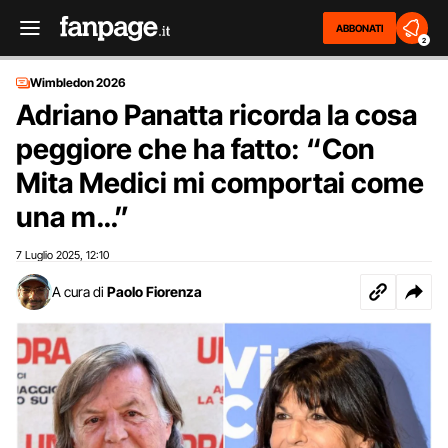
ABBONATI
2
Wimbledon 2026
Adriano Panatta ricorda la cosa
peggiore che ha fatto: “Con
Mita Medici mi comportai come
una m…”
7 Luglio 2025
12:10
,
A cura di
Paolo Fiorenza