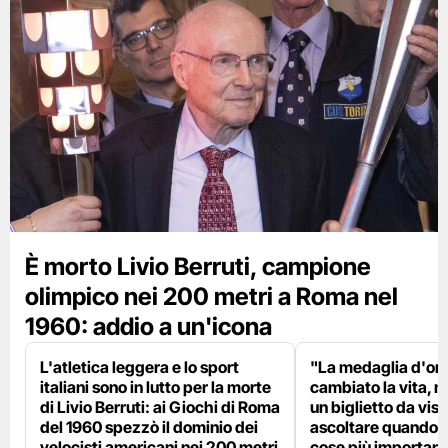
È morto Livio Berruti, campione
olimpico nei 200 metri a Roma nel
1960: addio a un'icona
L'atletica leggera e lo sport
"La medaglia d'oro
italiani sono in lutto per la morte
cambiato la vita, m
di Livio Berruti: ai Giochi di Roma
un biglietto da visi
del 1960 spezzò il dominio dei
ascoltare quando p
velocisti americani nei 200 metri
cose più importanti