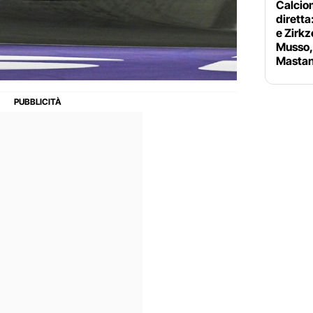
Calciom
diretta
e Zirkz
Musso, 
Mastan