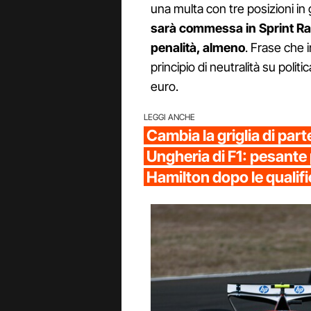
una multa con tre posizioni in 
sarà commessa in Sprint Ra
penalità, almeno
. Frase che i
principio di neutralità su polit
euro.
LEGGI ANCHE
Cambia la griglia di par
Ungheria di F1: pesante 
Hamilton dopo le qualif