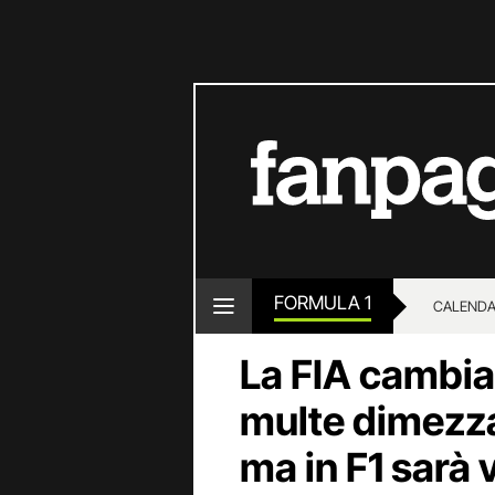
FORMULA 1
CALENDA
La FIA cambia 
multe dimezza
ma in F1 sarà 