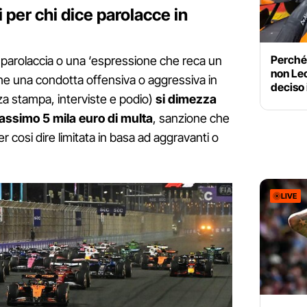
per chi dice parolacce in
Perché 
parolaccia o una ‘espressione che reca un
non Lec
he una condotta offensiva o aggressiva in
deciso 
za stampa, interviste e podio)
si dimezza
assimo 5 mila euro di multa
, sanzione che
 cosi dire limitata in basa ad aggravanti o
LIVE