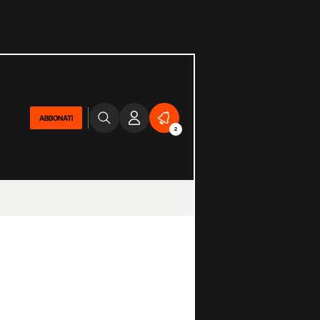
ABBONATI
2