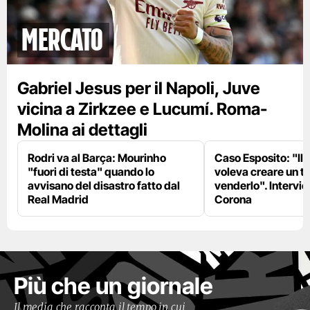
mercato
Gabriel Jesus per il Napoli, Juve
vicina a Zirkzee e Lucumí. Roma-
Molina ai dettagli
Rodri va al Barça: Mourinho
Caso Esposito: "Il 
"fuori di testa" quando lo
voleva creare un te
avvisano del disastro fatto dal
venderlo". Intervie
Real Madrid
Corona
Più che un giornale
Il media che racconta il tempo in cui