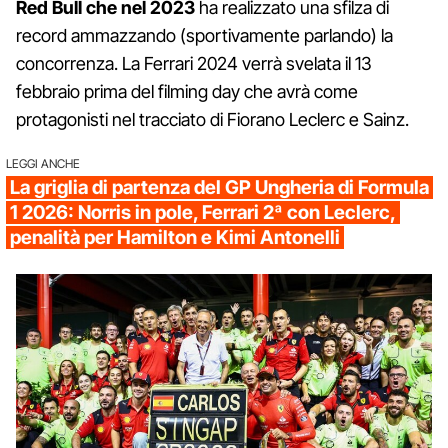
Red Bull che nel 2023
ha realizzato una sfilza di
record ammazzando (sportivamente parlando) la
concorrenza. La Ferrari 2024 verrà svelata il 13
febbraio prima del filming day che avrà come
protagonisti nel tracciato di Fiorano Leclerc e Sainz.
LEGGI ANCHE
La griglia di partenza del GP Ungheria di Formula
1 2026: Norris in pole, Ferrari 2ª con Leclerc,
penalità per Hamilton e Kimi Antonelli